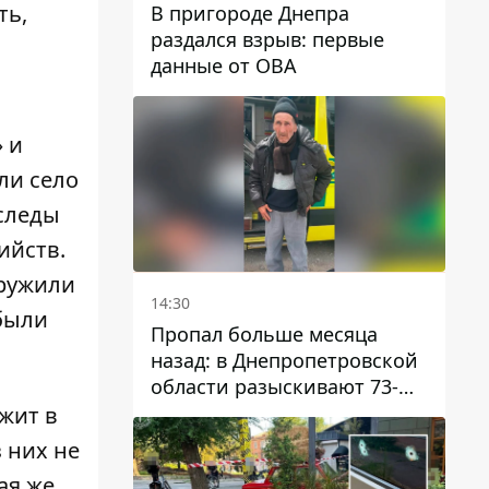
ть,
В пригороде Днепра
раздался взрыв: первые
данные от ОВА
 и
ли село
 следы
ийств.
аружили
14:30
 были
Пропал больше месяца
назад: в Днепропетровской
области разыскивают 73-
летнего мужчину
жит в
 них не
ая же