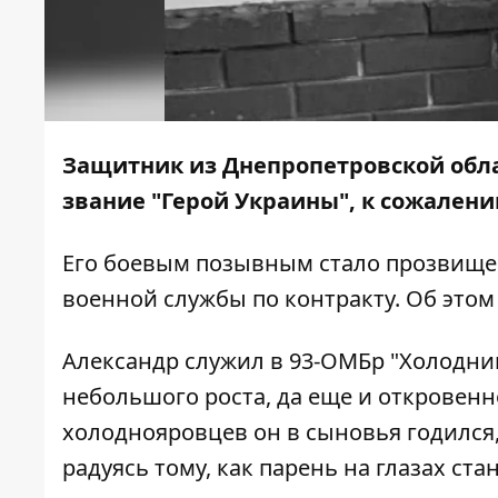
Защитник из Днепропетровской обла
звание "Герой Украины", к сожалени
Его боевым позывным стало прозвище 
военной службы по контракту. Об это
Александр служил в 93-ОМБр "Холодний
небольшого роста, да еще и откровен
холоднояровцев он в сыновья годился,
радуясь тому, как парень на глазах ст