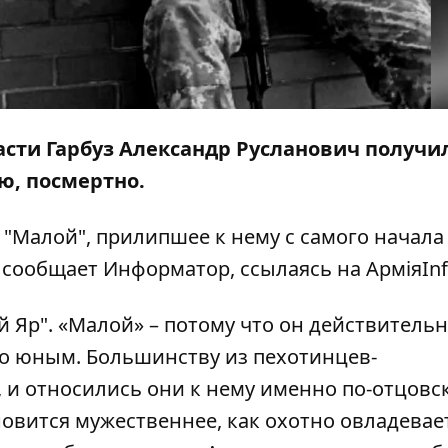
сти Гарбуз Александр Русланович получи
ю, посмертно.
"Малой", прилипшее к нему с самого начала
м сообщает
Информатор
, ссылаясь на АрміяIn
 Яр". «Малой» – потому что он действитель
но юным. Большинству из пехотинцев-
 и относились они к нему именно по-отцовс
ановится мужественнее, как охотно овладевае