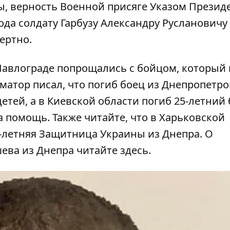
, верность Военной присяге Указом Презид
ода солдату Гарбузу Александру Руслановичу
ертно.
Павлограде
попрощались
с бойцом, который 
матор писал, что
погиб
боец из Днепропетро
детей, а в Киевской области
погиб
25-летний 
а помощь
. Также читайте, что в Харьковской
-летняя Защитница Украины из Днепра. О
ева из Днепра читайте
здесь
.