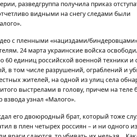
рии, разведгруппа получила приказ отступа
 отчетливо видными на снегу следами были
алого».
део с пленными «нациздами/биндеровцами»
елям. 24 марта украинские войска освободи
ло 60 единиц российской военной техники и
, в том числе разрушений, ограблений и уб
стных жителей, на одной из улиц села обн
итого выстрелами в голову, причем на теле
 взвода узнал «Малого».
дал его двоюродный брат, который тоже слу
тил в плен четырех россиян – и ни одного из
сли враги сдаются, то убивать их нельзя… Как