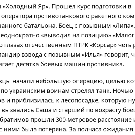
«Холодный Яр». Прошел курс подготовки в
ь оператора противотанкового ракетного ком
анного батальона. Боец с позывным «Липа»,
неоднократно «выводил на позицию» «Малог
о глазах отечественным ПТРК «Корсар» четы
мандир взвода с позывным «Илья» говорит, ч
гает десятка боевых машин противника.
ровцы начали небольшую операцию, целью ко
 по украинским воинам стрелял танк. Ночью
в и приблизилась к лесопосадке, которую н
вызвались Саша и старший по возрасту боец 
обратимов прошли 300-метровое расстояние 
 с ними была потеряна. За полчаса ожидания