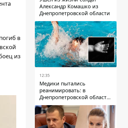
ента
Александр Комашко из
Днепропетровской области
погиб в
вской
боец из
12:35
Медики пытались
реанимировать: в
Днепропетровской области
двухлетний мальчик утонул
в бассейне