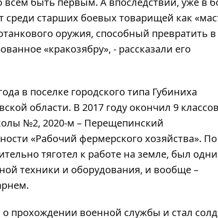
 всем быть первым. А впоследствии, уже в бо
ет среди старших боевых товарищей как «мас
отанкового оружия, способный превратить в
анное «кракозябру», - рассказали его
года в поселке городского типа Губиниха
кой области. В 2017 году окончил 9 классо
олы №2, 2020-м – Перещепинский
ости «Рабочий фермерского хозяйства». По
тельно тяготел к работе на земле, был одни
ной техники и оборудования, и вообще –
арнем.
кт о прохождении военной службы и стал сол