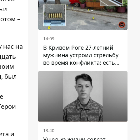
был
потом –
14:09
 нас на
В Кривом Роге 27-летний
мужчина устроил стрельбу
дцать
во время конфликта: есть
своим
раненый
я, был
е
Герои
13:40
ета и
Ушел из жизни солдат