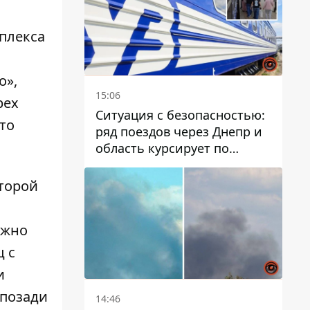
плекса
о»,
15:06
рех
Ситуация с безопасностью:
то
ряд поездов через Днепр и
область курсирует по
измененному маршруту, а
часть пути заменили
торой
автобусами и электричками
ужно
​​с
и
 позади
14:46