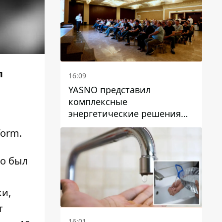
л
16:09
YASNO представил
комплексные
энергетические решения
для бизнеса в Днепре
form.
но был
ки,
т
16:01