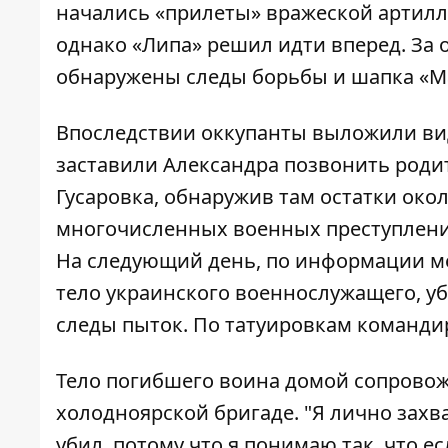
начались «прилеты» вражеской артилле
однако «Липа» решил идти вперед. За
обнаружены следы борьбы и шапка «М
Впоследствии оккупанты выложили ви
заставили Александра позвонить родит
Гусаровка, обнаружив там остатки око
многочисленных военных преступлений
На следующий день, по информации ме
тело украинского военнослужащего, уб
следы пыток. По татуировкам командир
Тело погибшего воина домой сопровож
холодноярской бригаде. "Я лично захва
убил, потому что я понимаю так, что е