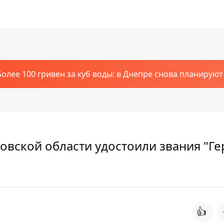
Более 100 гривен за куб воды: в Днепре снова планирую
овской области удостоили звания "Г
👍