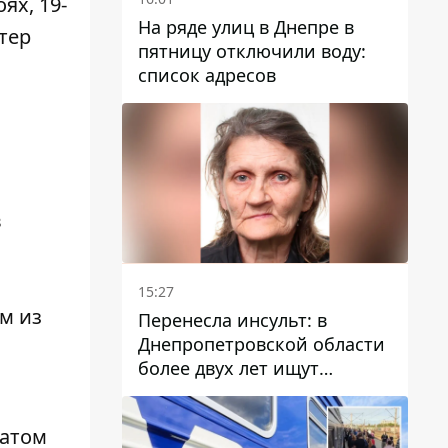
ях, 19-
На ряде улиц в Днепре в
тер
пятницу отключили воду:
список адресов
в
15:27
м из
Перенесла инсульт: в
Днепропетровской области
более двух лет ищут
пропавшую женщину
датом