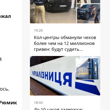
ожал
19:20
Кол-центры обманули чехов
более чем на 12 миллионов
гривен: будут судить
днепрянина,
й
организовавшего
транснациональную
преступную организацию
ось.
 Рюмик
18:43
До 10 часов задержки: