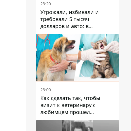
23:20
Угрожали, избивали и
требовали 5 тысяч
долларов и авто: в
Павлограде задержали двух
мужчин
23:00
Как сделать так, чтобы
визит к ветеринару с
любимцем прошел
спокойно: простые советы