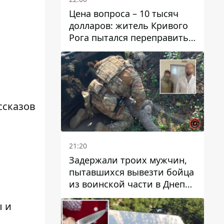
Цена вопроса – 10 тысяч
долларов: житель Кривого
Рога пытался переправить
мужчину в Словакию
ссказов
21:20
Задержали троих мужчин,
пытавшихся вывезти бойца
из воинской части в Днепр
за 7 тысяч долларов: среди
ы и
них был врач