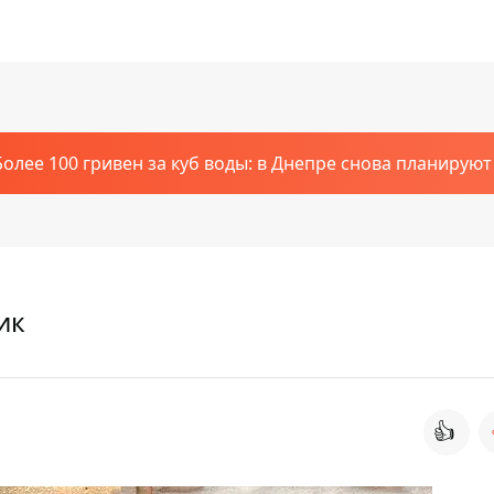
Более 100 гривен за куб воды: в Днепре снова планирую
ик
👍