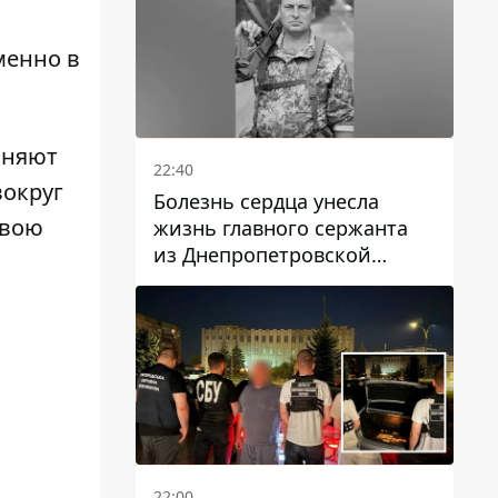
менно в
лняют
22:40
вокруг
Болезнь сердца унесла
свою
жизнь главного сержанта
из Днепропетровской
области Юрия Свистуна
22:00