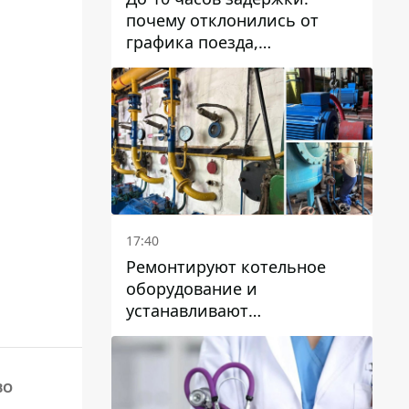
почему отклонились от
графика поезда,
курсирующие через Днепр
и область
17:40
Ремонтируют котельное
оборудование и
устанавливают
генераторные установки:
как в Днепре готовятся к
отопительному сезону
ВО