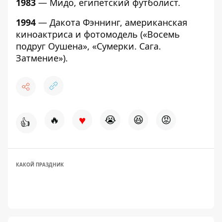
1983
— Мидо, египетский футболист.
1994
— Дакота Фэннинг, американская
киноактриса и фотомодель («Восемь
подруг Оушена», «Сумерки. Сага.
Затмение»).
♥
🔥
😭
😆
😡
👍
КАКОЙ ПРАЗДНИК