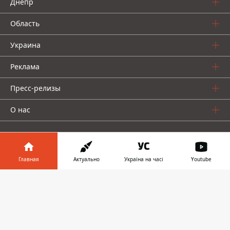
Днепр
Область
Украина
Реклама
Пресс-релизы
О нас
Главная
Актуально
Україна на часі
Youtube
Информатор в
Информатор проекты
Скачать
телефоне
👉
Информатор
Информатор
Информатор
Украина
Киев
Авто