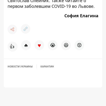
Святослав Олейник. Также читайте о
первом заболевшем COVID-19 во Львове
.
София Елагина
♥
🔥
😭
😆
😡
👍
НОВОСТИ УКРАИНЫ
КАРАНТИН