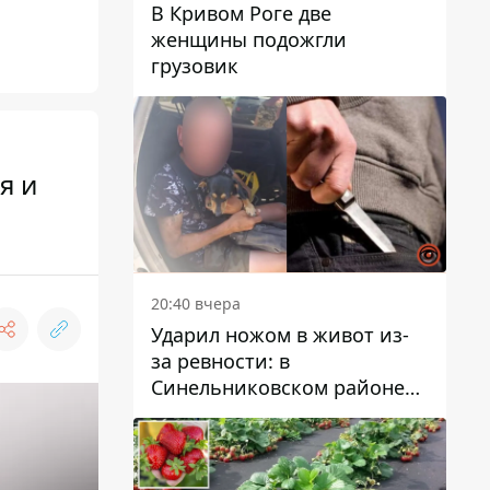
В Кривом Роге две
женщины подожгли
грузовик
я и
20:40 вчера
Ударил ножом в живот из-
за ревности: в
Синельниковском районе
задержали 49-летнего
мужчину за убийство