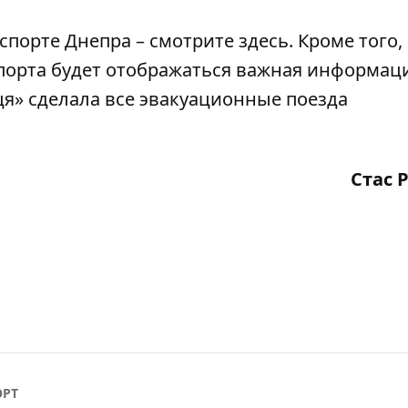
нспорте Днепра – смотрите
здесь
. Кроме того,
порта
будет отображаться
важная информаци
ця»
сделала все эвакуационные поезда
Стас 
ОРТ