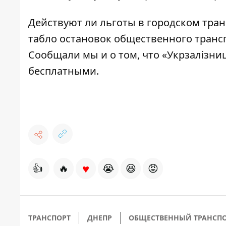
Действуют ли льготы в городском тра
табло остановок общественного транс
Сообщали мы и о том, что «Укрзалізни
бесплатными
.
♥
👍
🔥
😭
😆
😡
ТРАНСПОРТ
ДНЕПР
ОБЩЕСТВЕННЫЙ ТРАНСП