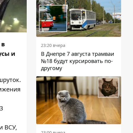
 в
23:20 вчера
усы и
В Днепре 7 августа трамваи
№18 будут курсировать по-
другому
шруток.
вижения
3
и ВСУ,
23:00 вчера