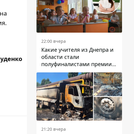
 на
я.
22:00 вчера
Какие учителя из Днепра и
области стали
Руденко
полуфиналистами премии
Global Teacher Prize Ukraine
2026
21:20 вчера