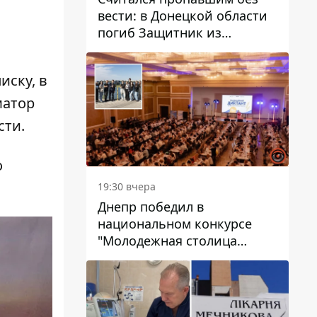
вести: в Донецкой области
погиб Защитник из
Каменского Антон
Красовский
иску, в
атор
сти.
о
19:30 вчера
Днепр победил в
национальном конкурсе
"Молодежная столица
Украины – 2026"