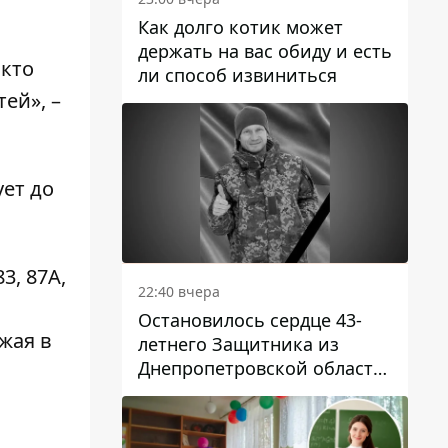
Как долго котик может
держать на вас обиду и есть
 кто
ли способ извиниться
ей», –
ует до
3, 87А,
22:40 вчера
Остановилось сердце 43-
жая в
летнего Защитника из
Днепропетровской области
Евгения Зинченко
ю