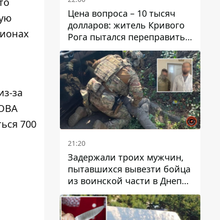
то
Цена вопроса – 10 тысяч
щую
долларов: житель Кривого
гионах
Рога пытался переправить
мужчину в Словакию
из-за
рОВА
ться 700
21:20
Задержали троих мужчин,
пытавшихся вывезти бойца
из воинской части в Днепр
за 7 тысяч долларов: среди
них был врач