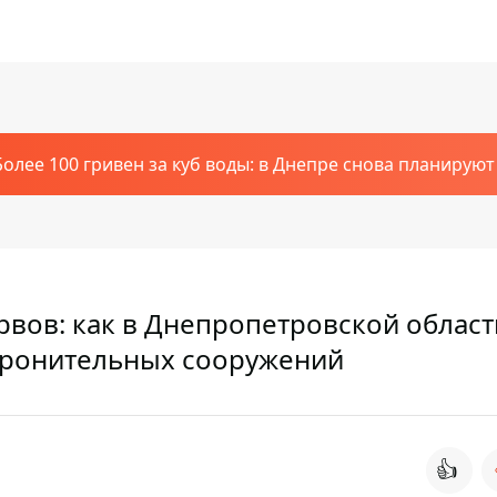
Более 100 гривен за куб воды: в Днепре снова планирую
рвов: как в Днепропетровской област
оронительных сооружений
👍