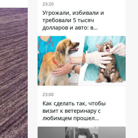
23:20
Угрожали, избивали и
требовали 5 тысяч
долларов и авто: в
Павлограде задержали двух
мужчин
23:00
Как сделать так, чтобы
визит к ветеринару с
любимцем прошел
спокойно: простые советы