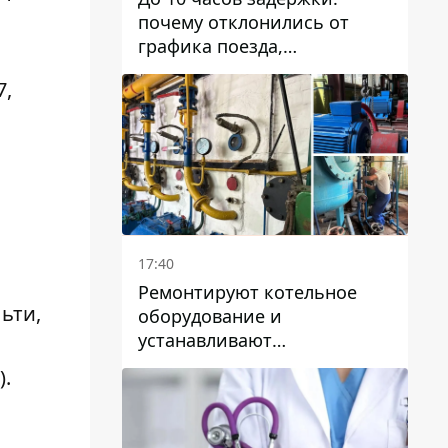
почему отклонились от
графика поезда,
курсирующие через Днепр
7,
и область
17:40
Ремонтируют котельное
льти,
оборудование и
устанавливают
генераторные установки:
).
как в Днепре готовятся к
отопительному сезону