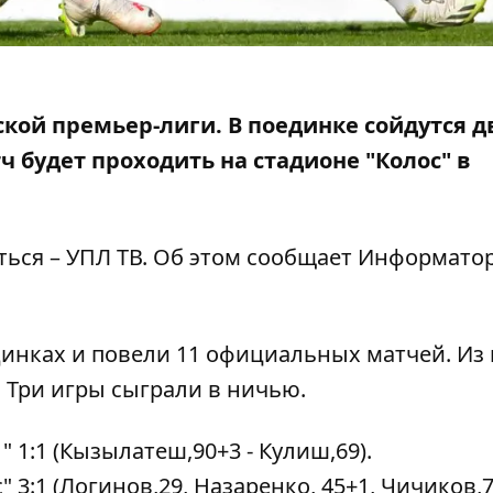
ской премьер-лиги. В поединке сойдутся д
тч будет проходить на стадионе "Колос" в
ться – УПЛ ТВ. Об этом сообщает Информато
динках и повели 11 официальных матчей. Из
". Три игры сыграли в ничью.
-1" 1:1 (Кызылатеш,90+3 - Кулиш,69).
ос" 3:1 (Логинов,29, Назаренко, 45+1, Чичиков,7