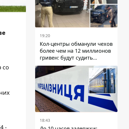
ве
19:20
Кол-центры обманули чехов
более чем на 12 миллионов
гривен: будут судить
днепрянина,
р
со
организовавшего
транснациональную
преступную организацию
 них
18:43
4 -
До 10 часов задержки: