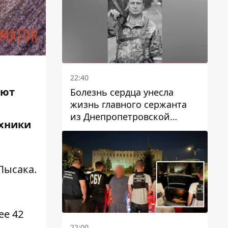
22:40
ают
Болезнь сердца унесла
жизнь главного сержанта
из Днепропетровской
ехники
области Юрия Свистуна
 Лысака
.
ее 42
22:00