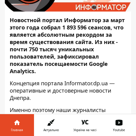
Новостной портал
Информатор
за март
этого года собрал 1 893 596 сеансов, что
является абсолютным рекордом за
время существования сайта. Из них -
почти 750 тысяч уникальных
пользователей, зафиксировал
показатель посещаемости Google
Analytics.
Концепция портала
Informator.dp.ua
—
оперативные и достоверные новости
Днепра.
Именно поэтому наши журналисты
круглосуточно следят за событиями в
городе и выезжают на места
Главная
Актуально
Україна на часі
Youtube
происшествий даже в ночное время.