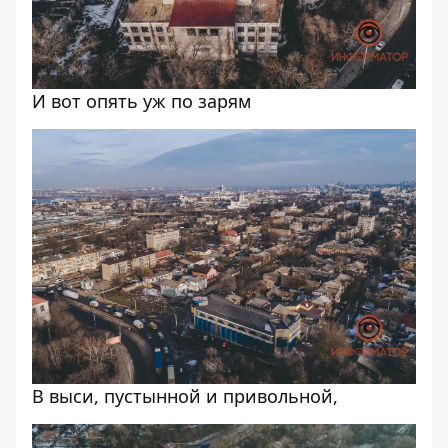
И вот опять уж по зарям
В выси, пустынной и привольной,