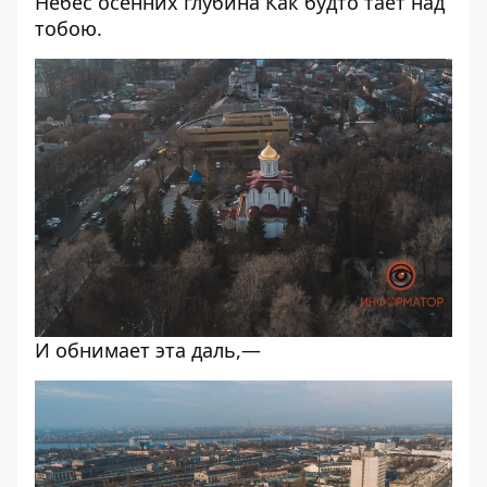
Небес осенних глубина Как будто тает над
тобою.
И обнимает эта даль,—