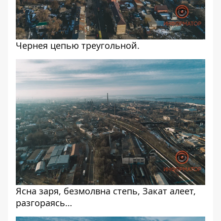
Чернея цепью треугольной.
Ясна заря, безмолвна степь, Закат алеет,
разгораясь…