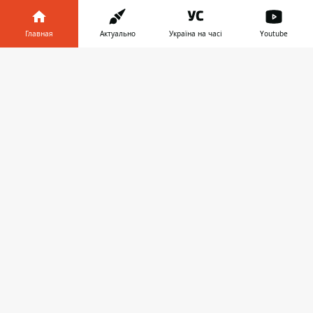
Главная
Актуально
Україна на часі
Youtube
Информатор в
Скачать
телефоне
👉
Разноцветная дорожка
Напомним, что
в Днепре на проспекте
Хмельницкого обустроили сквер
.
Напомним, что в Днепре в парке
Шевченко
установили и украсили
новогоднюю елку
. Также читайте, что
в
Днепре на Ивана Акинфиева начался
ремонт "вечной ямы", в которую
провалился Opel
.
Фото: Максим Якушев