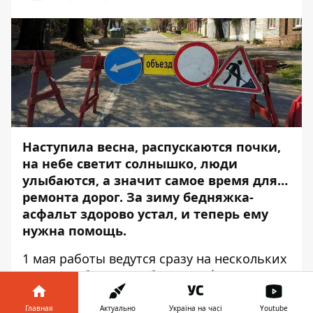
Наступила весна, распускаются почки,
на небе светит солнышко, люди
улыбаются, а значит самое время для…
ремонта дорог. За зиму бедняжка-
асфальт здорово устал, и теперь ему
нужна помощь.
1 мая работы ведутся сразу на нескольких
улицах. Об этом сообщает
Информатор
,
ссылаясь на пресс-службу Днепровского
городского совета.
Главная
Актуально
Україна на часі
Youtube