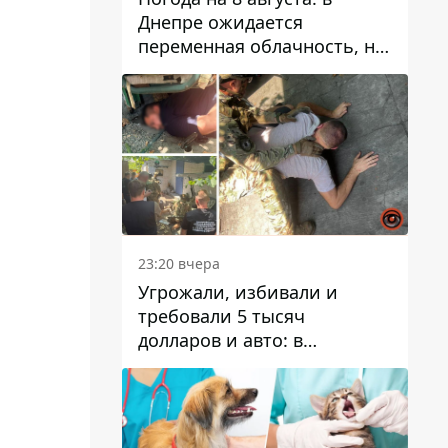
Днепре ожидается
переменная облачность, но
может пойти дождь
23:20 вчера
Угрожали, избивали и
требовали 5 тысяч
долларов и авто: в
Павлограде задержали двух
мужчин