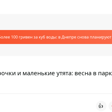
Более 100 гривен за куб воды: в Днепре снова планирую
чки и маленькие утята: весна в пар
👍