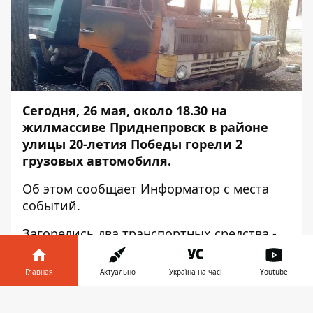
Сегодня, 26 мая, около 18.30 на
жилмассиве Приднепровск в районе
улицы 20-летия Победы горели 2
грузовых автомобиля.
Об этом сообщает
Информатор
с места
событий.
Загорелись два транспортных средства -
ГАЗ и КАМАЗ. Грузовики стояли на
территории Приднепровского
Главная
Актуально
Україна на часі
Youtube
технического лицея.
Информатор в
Скачать