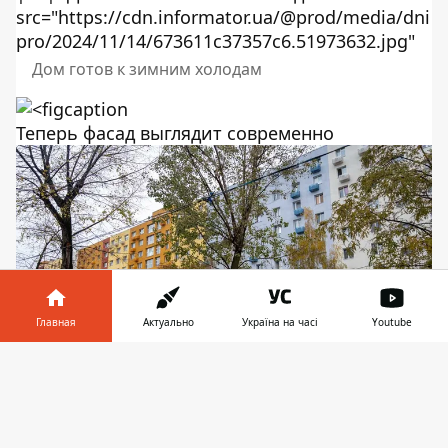
src="https://cdn.informator.ua/@prod/media/dni
pro/2024/11/14/673611c37357c6.51973632.jpg"
Дом готов к зимним холодам
Теперь фасад выглядит современно
Главная
Актуально
Україна на часі
Youtube
Информатор в
Скачать
телефоне
👉
Изменения на Слобожанском проспекте