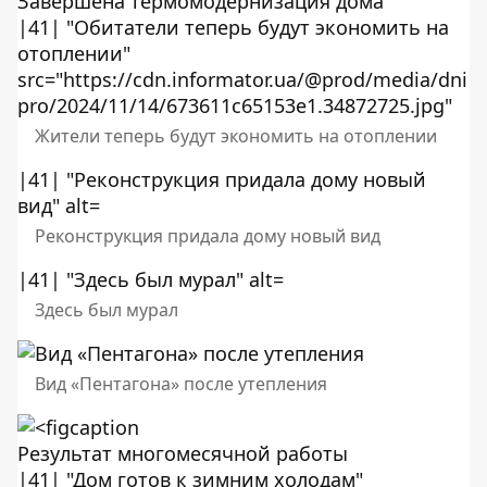
Завершена термомодернизация дома
|41| "Обитатели теперь будут экономить на
отоплении"
src="https://cdn.informator.ua/@prod/media/dni
pro/2024/11/14/673611c65153e1.34872725.jpg"
Жители теперь будут экономить на отоплении
|41| "Реконструкция придала дому новый
вид" alt=
Реконструкция придала дому новый вид
|41| "Здесь был мурал" alt=
Здесь был мурал
Вид «Пентагона» после утепления
Результат многомесячной работы
|41| "Дом готов к зимним холодам"