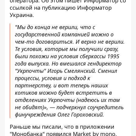
оператора. Об этом пишет Информатор со
ссылкой
на публикацию Информатор
Украина
.
"Мы до конца не верили, что с
государственной компанией можно о
чем-то договориться. И верно не верили.
Те условия, которые мы получили сразу,
были похожи на условия сберкассы 1995
года выпуска. Но вмешался гендиректор
"Укрпочты" Игорь Смелянский. Сменил
процессы, условия и подход к
партнерству, и вот теперь наших
котиков можно будет встретить в
отделениях Укрпочты (надеюсь их там
не обидят)», — подчеркнул соучредитель
финучреждения Олег Гороховский.
Раньше мы писали, что в приложении
"Монобанка"
появился Market by mono
.