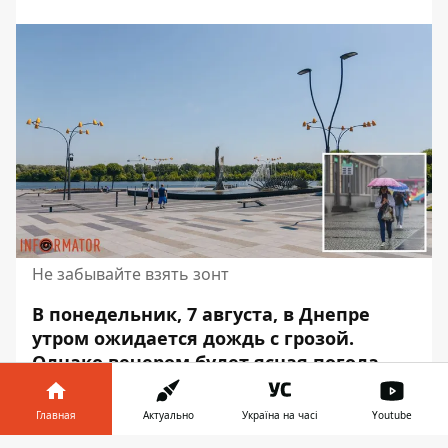
Не забывайте взять зонт
В понедельник, 7 августа, в Днепре
утром ожидается дождь с грозой.
Однако вечером будет ясная погода
.
Скорость ветра – от 5,8 до 3,5 метра в
секунду.
Главная
Актуально
Україна на часі
Youtube