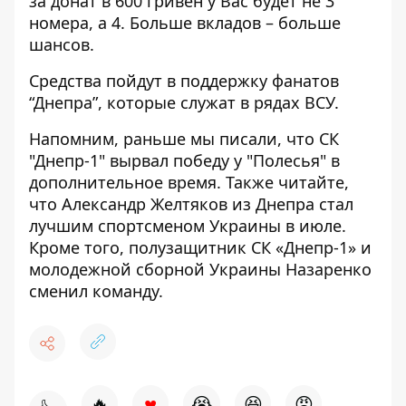
за донат в 600 гривен у Вас будет не 3
номера, а 4. Больше вкладов – больше
шансов.
Средства пойдут в поддержку фанатов
“Днепра”, которые служат в рядах ВСУ.
Напомним, раньше мы писали, что
СК
"Днепр-1" вырвал победу у "Полесья" в
дополнительное время
. Также читайте,
что
Александр Желтяков из Днепра стал
лучшим спортсменом Украины
в июле.
Кроме того, полузащитник СК «Днепр-1» и
молодежной сборной Украины
Назаренко
сменил команду
.
♥
🔥
😭
😆
😡