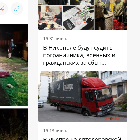
вредят машине
19:31 вчера
В Никополе будут судить
пограничника, военных и
гражданских за сбыт
психотропов
19:13 вчера
В Днепре на Автодоровской