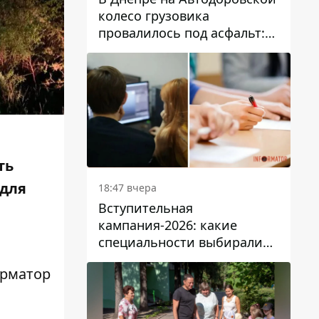
колесо грузовика
провалилось под асфальт:
движение заблокировано
ть
 для
18:47 вчера
Вступительная
кампания-2026: какие
специальности выбирали
абитуриенты в Украине
орматор