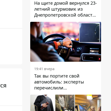
На щите домой вернулся 23-
летний штурмовик из
Днепропетровской области
Богдан Бескровный
19:41 вчера
Так вы портите свой
автомобиль: эксперты
тся
перечислили
распространенные
привычки водителей,
которые на самом деле