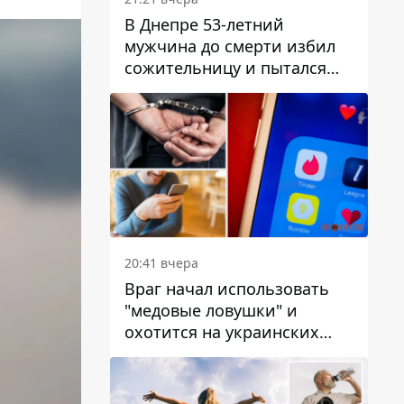
В Днепре 53-летний
мужчина до смерти избил
сожительницу и пытался
скрыть преступление:
детали
20:41 вчера
Враг начал использовать
"медовые ловушки" и
охотится на украинских
военнослужащих