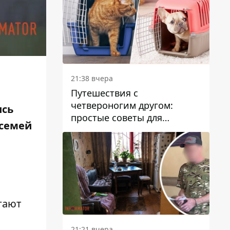
21:38 вчера
Путешествия с
четвероногим другом:
ись
простые советы для
 семей
поездок с животными
агают
21:21 вчера