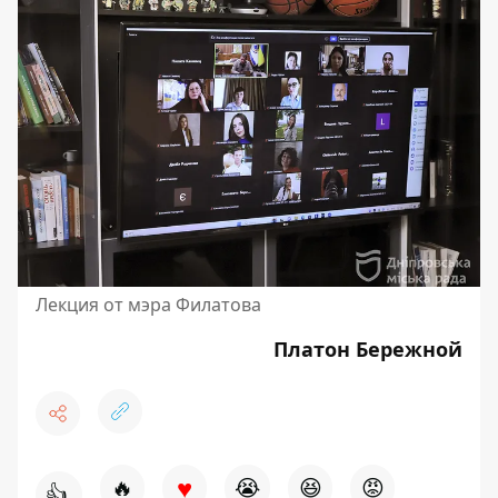
Лекция от мэра Филатова
Платон Бережной
♥
🔥
😭
😆
😡
👍