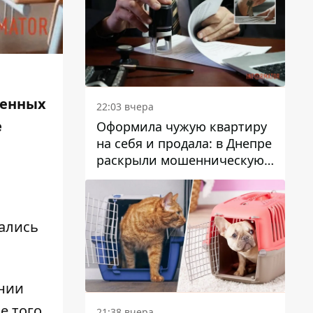
ленных
22:03 вчера
е
Оформила чужую квартиру
на себя и продала: в Днепре
раскрыли мошенническую
схему с недвижимостью
ались
нии
е того,
21:38 вчера