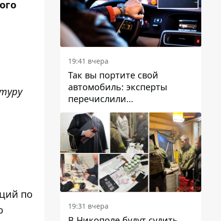
ого
19:41 вчера
Так вы портите свой
автомобиль: эксперты
ктуру
перечислили
распространенные
привычки водителей,
которые на самом деле
вредят машине
ций по
19:31 вчера
ю
В Никополе будут судить