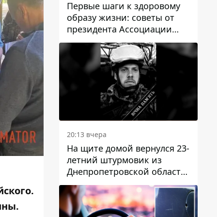
Первые шаги к здоровому
образу жизни: советы от
президента Ассоциации
диетологов Украины
20:13 вчера
На щите домой вернулся 23-
летний штурмовик из
Днепропетровской области
Богдан Бескровный
йского
.
ины.