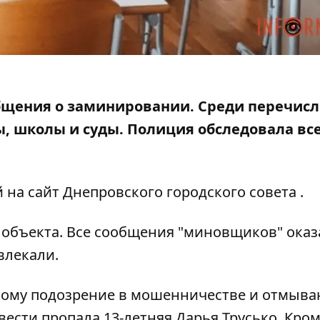
ообщения о заминировании. Среди перечис
ы, школы и суды
. Полиция обследовала вс
й на
сайт Днепровского городского совета
.
объекта. Все сообщения "миновщиков" оказ
влекали.
кому подозрение
в мошенничестве и отмыва
 вести пропала 13-летняя Дарья Трусько
. Кром