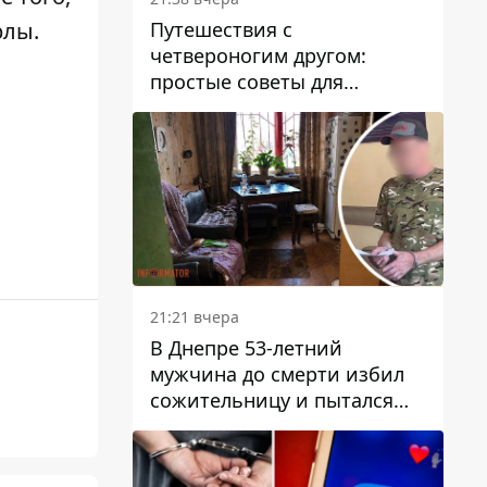
Путешествия с
рлы
.
четвероногим другом:
простые советы для
поездок с животными
21:21 вчера
В Днепре 53-летний
мужчина до смерти избил
сожительницу и пытался
скрыть преступление:
детали