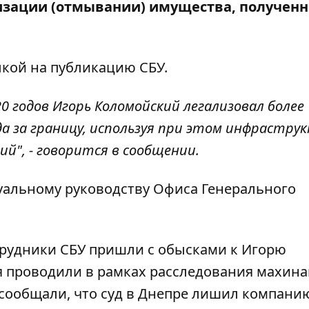
изации (отмывании) имущества, полученн
лкой на публикацию СБУ
.
0 годов Игорь Коломойский легализовал более
а за границу, используя при этом инфрастру
й", - говорится в сообщении.
уальному руководству Офиса Генерального
трудники СБУ
пришли c обысками
к Игорю
я проводили
в рамках расследования махина
сообщали, что суд в Днепре
лишил компани