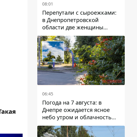
08:01
Перепутали с сыроежками:
в Днепропетровской
области две женщины
отравились грибами
06:45
Погода на 7 августа: в
Днепре ожидается ясное
Такая
небо утром и облачность
после обеда