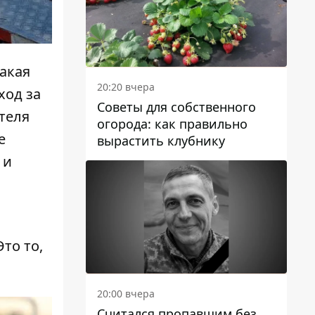
акая
20:20 вчера
ход за
Советы для собственного
теля
огорода: как правильно
е
вырастить клубнику
 и
то то,
20:00 вчера
Считался пропавшим без