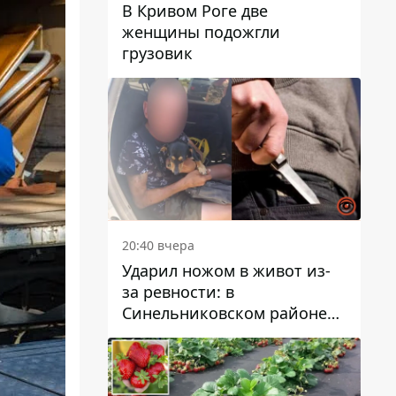
В Кривом Роге две
женщины подожгли
грузовик
20:40 вчера
Ударил ножом в живот из-
за ревности: в
Синельниковском районе
задержали 49-летнего
мужчину за убийство