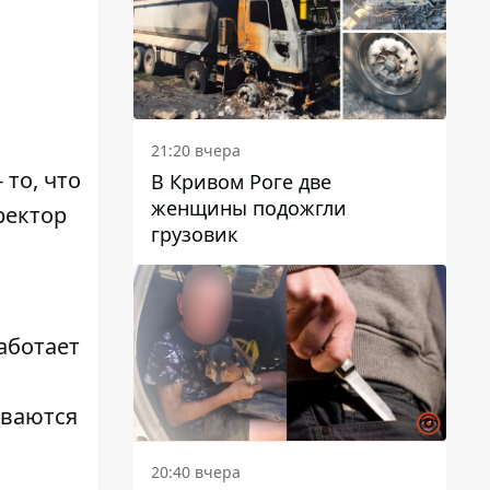
21:20 вчера
то, что
В Кривом Роге две
женщины подожгли
ректор
грузовик
работает
иваются
20:40 вчера