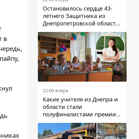
Остановилось сердце 43-
летнего Защитника из
Днепропетровской области
т
Евгения Зинченко
т в
чередь,
пайпу,
ы
м
ркнул
22:00 вчера
Какие учителя из Днепра и
области стали
полуфиналистами премии
дь
Global Teacher Prize Ukraine
2026
иниках