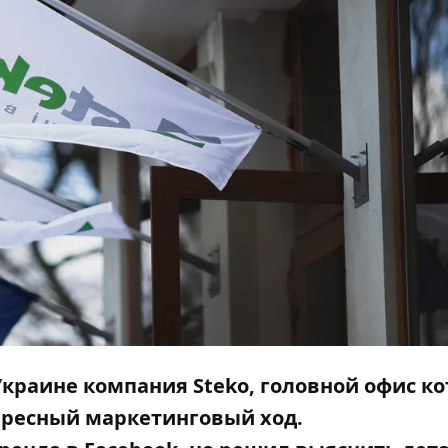
Украине компания
Steko
, головной офис к
ересный маркетинговый ход.