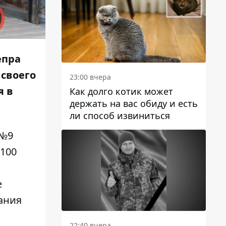
епра
 своего
23:00 вчера
я в
Как долго котик может
держать на вас обиду и есть
ли способ извиниться
 №9
1100
е
ания
22:40 вчера