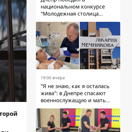
национальном конкурсе
"Молодежная столица
Украины – 2026"
19:00 вчера
"Я не знаю, как я осталась
жива": в Днепре спасают
военнослужащую и мать
четверых детей, которую
оторой
ранил КАБ