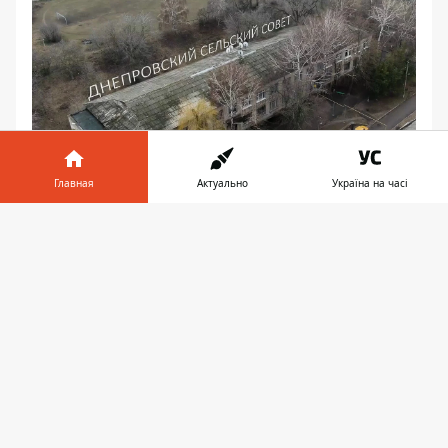
Главная
Актуально
Україна на часі
Информатор в
Улицы
Скачать
телефоне
👉
От школы Днепровского в сторону
Крахмало-паточного комбината по улице
Центральной идет пешеходная аллея,
выложенная в конце 2019 года на
сэкономленные деньги поселкового
бюджета. Начинается она выцветшим от
времени знаком “Я люблю Днепровское”,