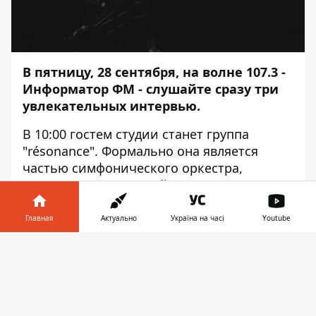
В пятницу, 28 сентября, на волне 107.3 -
Информатор ФМ
- слушайте сразу три
увлекательных интервью.
В 10:00 гостем студии станет группа
"résonance". Формально она является
частью симфонического оркестра,
негласно - рок-группой, но по сути не
является ни тем, ни другим. Их репертуар
- это музыкальные произведения, которые
Главная
Актуально
Україна на часі
Youtube
вошли в историю в уникальной
Информатор в
обработке.
Скачать
телефоне
👉
В 14:00 состоится интервью с эпатажным
бизнесменом, блогером, писателем и
меценатом Гариком Корогодским. В