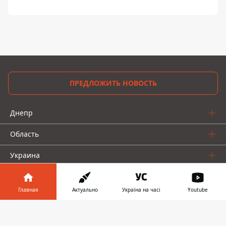
ПРЕДЛОЖИТЬ НОВОСТЬ
Днепр
Область
Украина
Реклама
Главная
Актуально
Україна на часі
Youtube
Пресс-релизы
Информатор в
Скачать
О нас
телефоне
👉