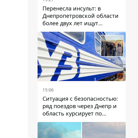
Перенесла инсульт: в
Днепропетровской области
более двух лет ищут
пропавшую женщину
15:06
Ситуация с безопасностью:
ряд поездов через Днепр и
область курсирует по
измененному маршруту, а
часть пути заменили
автобусами и электричками