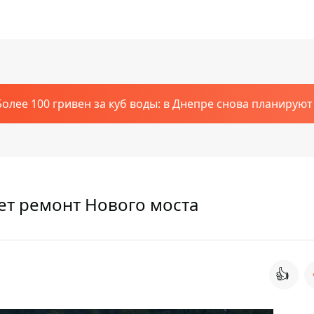
Более 100 гривен за куб воды: в Днепре снова планирую
ет ремонт Нового моста
👍