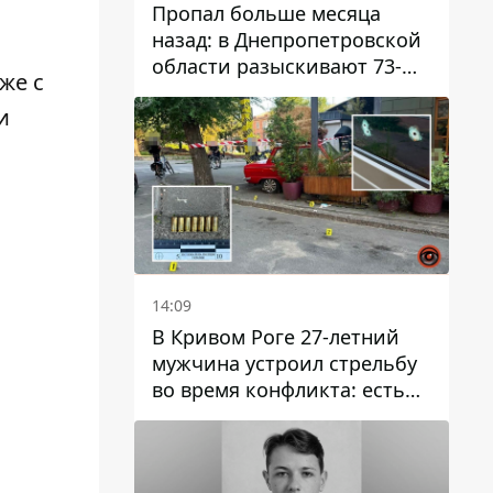
Пропал больше месяца
назад: в Днепропетровской
области разыскивают 73-
же с
летнего мужчину
и
14:09
В Кривом Роге 27-летний
мужчина устроил стрельбу
во время конфликта: есть
раненый