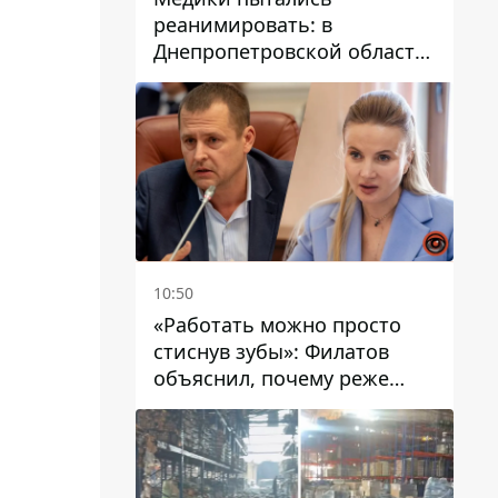
реанимировать: в
Днепропетровской области
двухлетний мальчик утонул
в бассейне
10:50
«Работать можно просто
стиснув зубы»: Филатов
объяснил, почему реже
пишет в соцсетях и
раскритиковал медийность
чиновников