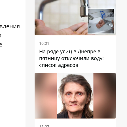
авления
а
16:01
е
На ряде улиц в Днепре в
пятницу отключили воду:
список адресов
15:27