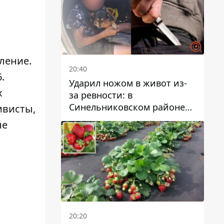
ление.
20:40
.
Ударил ножом в живот из-
х
за ревности: в
Синельниковском районе
тивисты,
задержали 49-летнего
не
мужчину за убийство
20:20