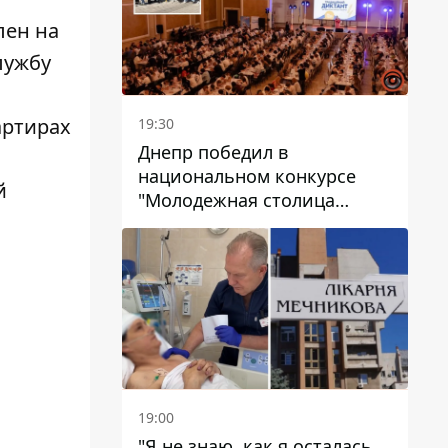
лен на
лужбу
артирах
19:30
Днепр победил в
национальном конкурсе
й
"Молодежная столица
Украины – 2026"
19:00
"Я не знаю, как я осталась