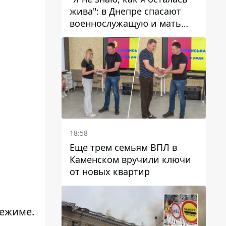
жива": в Днепре спасают
военнослужащую и мать
четверых детей, которую
ранил КАБ
18:58
Еще трем семьям ВПЛ в
Каменском вручили ключи
от новых квартир
режиме.