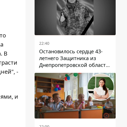
то
22:40
да
Остановилось сердце 43-
. В
летнего Защитника из
трасти
Днепропетровской области
ей", -
Евгения Зинченко
ями, и
22:00