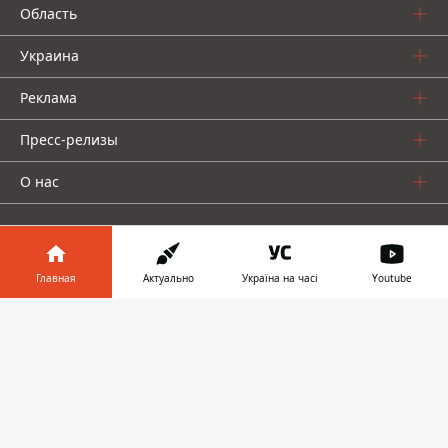
Область
Украина
Реклама
Пресс-релизы
О нас
Главная
Актуально
Україна на часі
Youtube
Информатор в
Информатор проекты
Скачать
телефоне
👉
Информатор
Информатор
Информатор
Украина
Киев
Авто
© 2016-2026 Informator