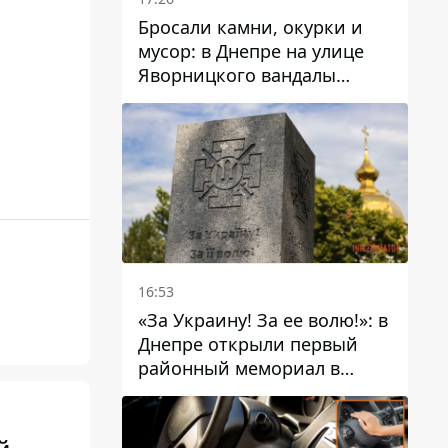
Бросали камни, окурки и
мусор: в Днепре на улице
Яворницкого вандалы
повредили питьевые
фонтаны
16:53
«За Украину! За ее волю!»: в
Днепре открыли первый
районный мемориал в
честь погибших
Защитников