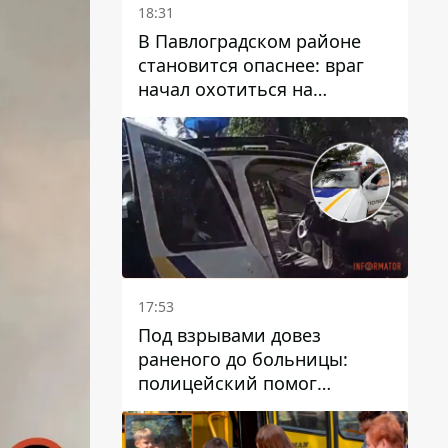
18:31
В Павлоградском районе
становится опаснее: враг
начал охотиться на
гражданский и военный
транспорт
17:53
Под взрывами довез
раненого до больницы:
полицейский помог
пострадавшему после атаки
на Каменский район