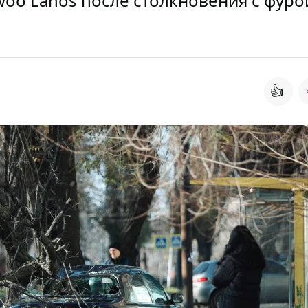
woo Lanos после столкновения с фуро
👍