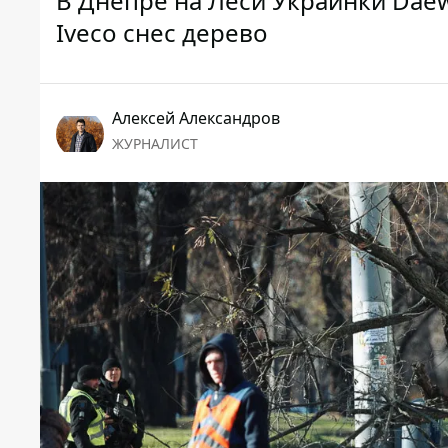
В Днепре на Леси Украинки Dae
Iveco снес дерево
Алексей Александров
ЖУРНАЛИСТ