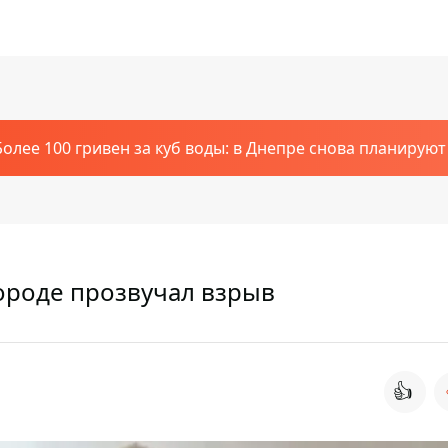
Более 100 гривен за куб воды: в Днепре снова планирую
городе прозвучал взрыв
👍