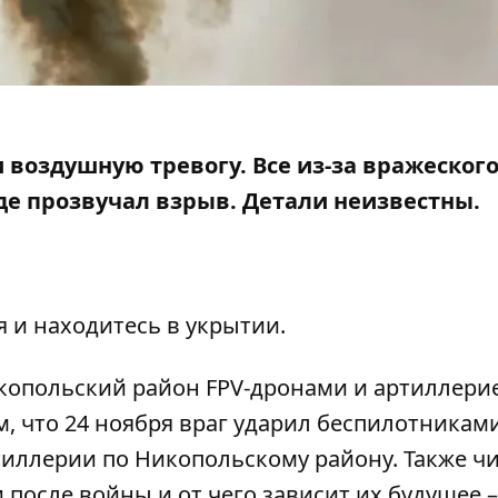
ли воздушную тревогу. Все из-за вражеског
роде прозвучал взрыв. Детали неизвестны.
я и находитесь в укрытии.
копольский район FPV-дронами и артиллери
м, что 24 ноября враг ударил беспилотникам
ртиллерии по Никопольскому району
. Также ч
после войны и от чего зависит их будущее
–