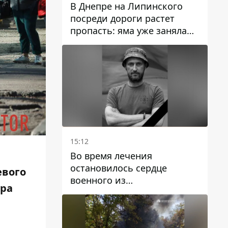
В Днепре на Липинского
посреди дороги растет
пропасть: яма уже заняла
полосу движения
15:12
Во время лечения
остановилось сердце
евого
военного из
ура
Днепропетровской области
Ростислава Лупашко