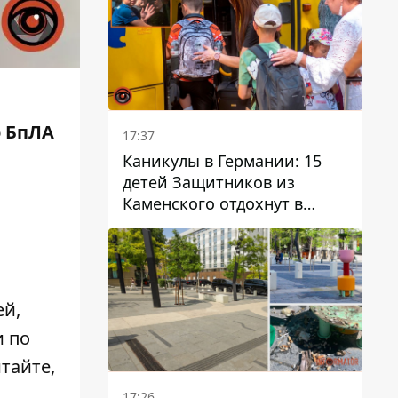
о БпЛА
17:37
Каникулы в Германии: 15
детей Защитников из
Каменского отдохнут в
Вуппертале
ей
,
и по
итайте,
17:26