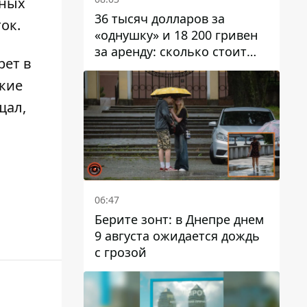
вных
36 тысяч долларов за
ок.
«однушку» и 18 200 гривен
за аренду: сколько стоит
рет в
жилье в Днепропетровской
области
кие
щал,
06:47
Берите зонт: в Днепре днем ​​
9 августа ожидается дождь
с грозой