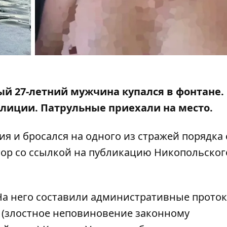
ый 27-летний мужчина купался в фонтане.
олиции. Патрульные
приехали на место.
я и бросался на одного из стражей порядка 
ор со ссылкой на
публикацию Никопольског
На него составили административные прото
85 (злостное неповиновение законному