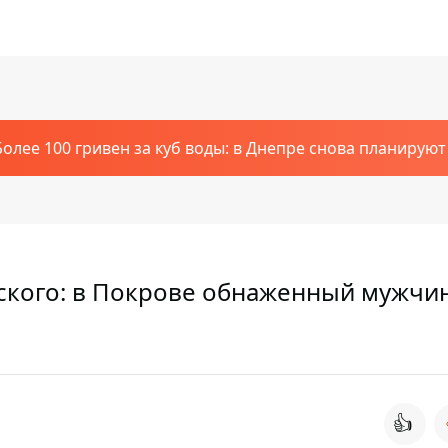
Более 100 гривен за куб воды: в Днепре снова планирую
йского: в Покрове обнаженный мужчи
👍