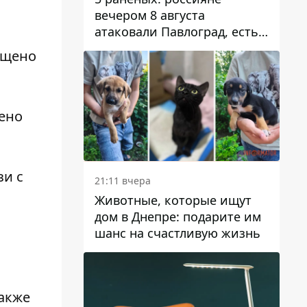
вечером 8 августа
атаковали Павлоград, есть
возгорание
ащено
щено
зи с
21:11 вчера
Животные, которые ищут
дом в Днепре: подарите им
шанс на счастливую жизнь
Также