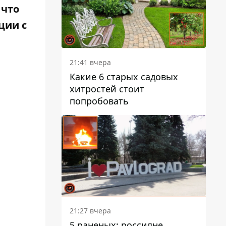
 что
ции с
21:41 вчера
Какие 6 старых садовых
хитростей стоит
попробовать
21:27 вчера
5 раненых: россияне