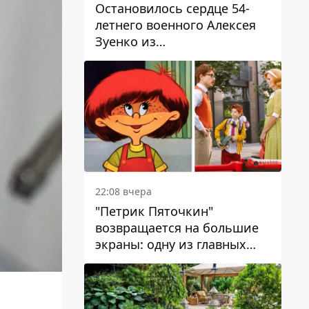
Остановилось сердце 54-
летнего военного Алексея
Зуенко из
Днепропетровской области
22:08 вчера
"Петрик Пяточкин"
возвращается на большие
экраны: одну из главных
ролей сыграет 9-летний
днепрянин Александр
Войтеховский