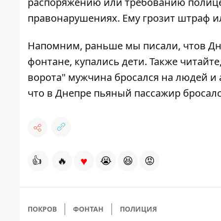
распоряжению или требованию полице
правонарушениях. Ему грозит штраф ил
Напомним, раньше мы писали, что
в Д
фонтане, купались дети
. Также читайт
ворота" мужчина бросался на людей и 
что
в Днепре пьяный пассажир бросалс
♥
👍
🔥
😭
😆
😡
ПОКРОВ
ФОНТАН
ПОЛИЦИЯ