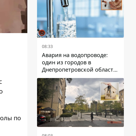
дальнейшем
08:33
Авария на водопроводе:
один из городов в
Днепропетровской области
остался без воды
с
о
колы по
08:03