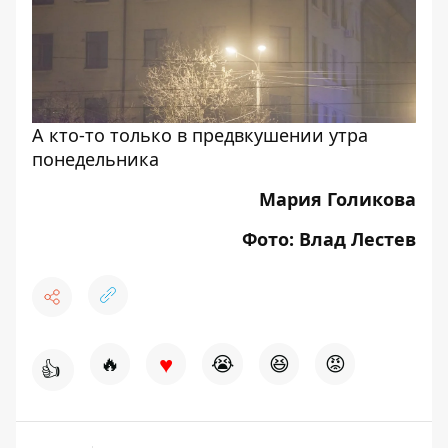
А кто-то только в предвкушении утра
понедельника
Мария Голикова
Фото: Влад Лестев
♥
🔥
😭
😆
😡
👍