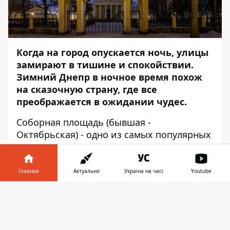
Когда на город опускается ночь, улицы
замирают в тишине и спокойствии.
Зимний Днепр в ночное время похож
на сказочную страну, где все
преображается в ожидании чудес.
Соборная площадь (бывшая -
Октябрьская) - одно из самых популярных
мест в Днепре. Площадь находится в
самом центре города, поэтому здесь
ежедневно пробегают толпы жителей и
Главная
Актуально
Україна на часі
Youtube
туристов. Она начинается с оживленного
Информатор в
проспекта Яворницкого, проходит через
Скачать
телефоне
👉
известную больницу имени Мечникова и
ведет нас к парку Шевченко.