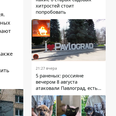
хитростей стоит
попробовать
я.
нных
рают
также
21:27 вчера
пить
5 раненых: россияне
вечером 8 августа
атаковали Павлоград, есть
возгорание