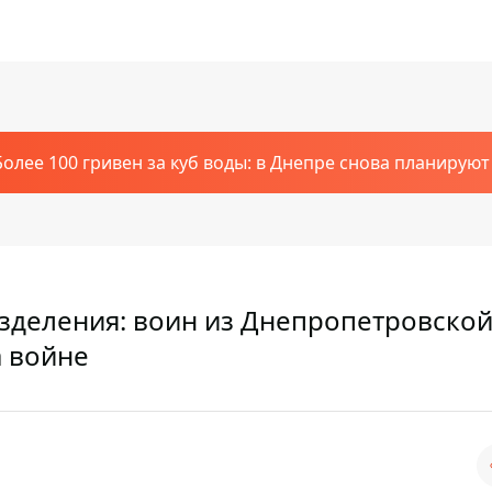
Более 100 гривен за куб воды: в Днепре снова планирую
зделения: воин из Днепропетровско
а войне