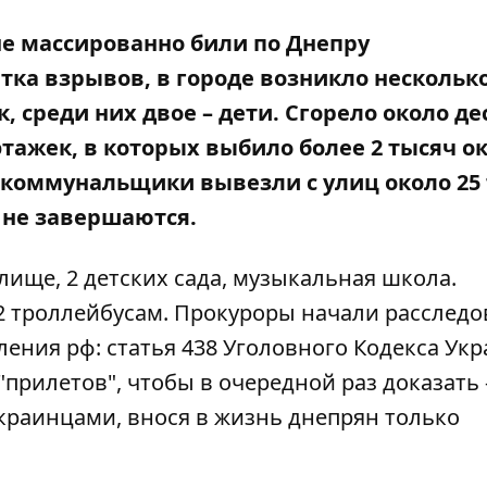
не массированно били по Днепру
тка взрывов, в городе возникло нескольк
к, среди них
двое – дети. Сгорело около де
ажек, в которых выбило более 2 тысяч ок
коммунальщики вывезли с улиц
около 25
ы не завершаются.
ище, 2 детских сада
, музыкальная школа.
 2 троллейбусам. Прокуроры
начали расследо
пления
рф: статья 438 Уголовного Кодекса Ук
прилетов", чтобы в очередной раз доказать 
краинцами, внося в жизнь днепрян только