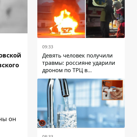
09:33
овской
Девять человек получили
травмы: россияне ударили
вского
дроном по ТРЦ в
Павлограде, будет ли
работать заведение в
дальнейшем
ны он
08:33