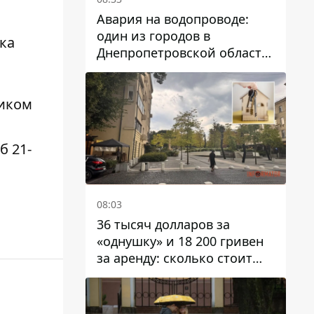
Авария на водопроводе:
один из городов в
ка
Днепропетровской области
остался без воды
ником
б 21-
08:03
36 тысяч долларов за
«однушку» и 18 200 гривен
за аренду: сколько стоит
жилье в Днепропетровской
области