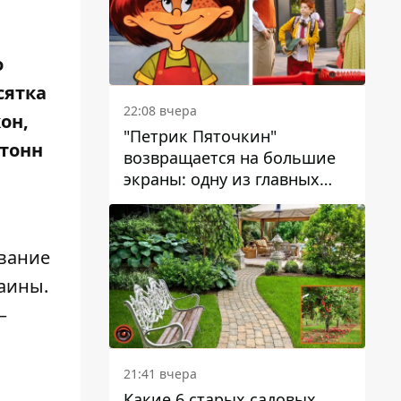
о
сятка
22:08 вчера
он,
"Петрик Пяточкин"
 тонн
возвращается на большие
экраны: одну из главных
ролей сыграет 9-летний
днепрянин Александр
Войтеховский
вание
раины.
–
21:41 вчера
Какие 6 старых садовых