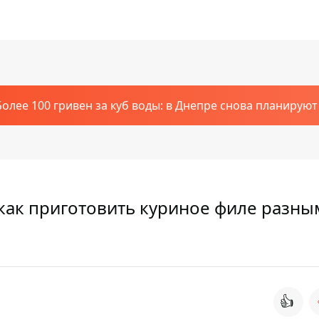
Более 100 гривен за куб воды: в Днепре снова планирую
как приготовить куриное филе разны
👍