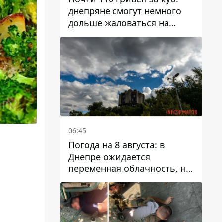
днепряне смогут немного
дольше жаловаться на
запланированные тарифы
на воду на 2027 год
06:45
Погода на 8 августа: в
Днепре ожидается
переменная облачность, но
может пойти дождь