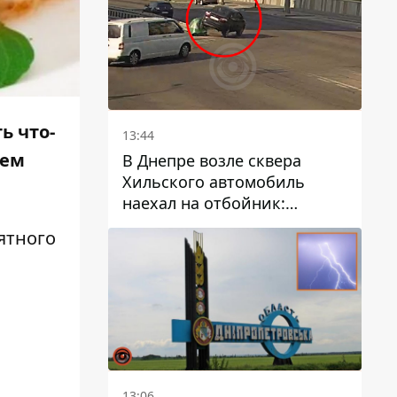
ь что-
13:44
аем
В Днепре возле сквера
Хильского автомобиль
наехал на отбойник:
момент происшествия
ятного
13:06