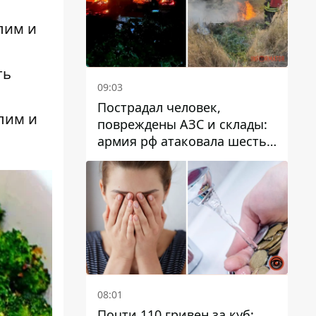
лим и
ть
09:03
Пострадал человек,
лим и
повреждены АЗС и склады:
армия рф атаковала шесть
районов Днепропетровской
области
08:01
Почти 110 гривен за куб: