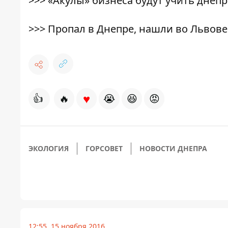
>>>
«Акулы» бизнеса будут учить днеп
>>>
Пропал в Днепре, нашли во Львове
♥
👍
🔥
😭
😆
😡
ЭКОЛОГИЯ
ГОРСОВЕТ
НОВОСТИ ДНЕПРА
12:55, 15 ноября 2016