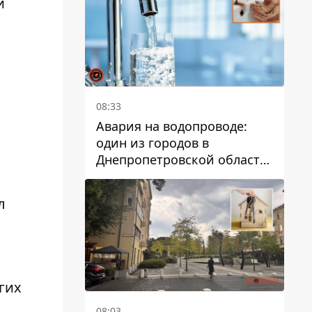
и
дальнейшем
08:33
Авария на водопроводе:
один из городов в
Днепропетровской области
остался без воды
л
гих
08:03