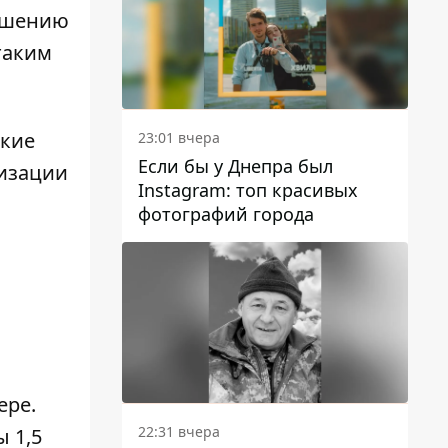
решению
таким
ские
23:01 вчера
Если бы у Днепра был
низации
Instagram: топ красивых
фотографий города
ере.
22:31 вчера
 1,5