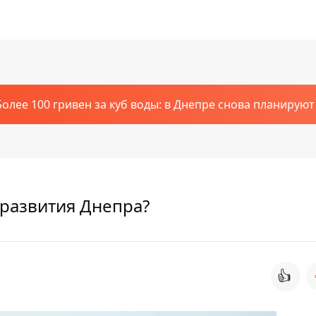
Более 100 гривен за куб воды: в Днепре снова планирую
 развития Днепра?
👍