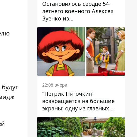
Остановилось сердце 54-
летнего военного Алексея
Зуенко из
Днепропетровской области
елю
22:08 вчера
 будут
"Петрик Пяточкин"
имидж
возвращается на большие
экраны: одну из главных
ролей сыграет 9-летний
днепрянин Александр
ей
Войтеховский