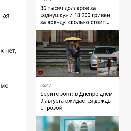
36 тысяч долларов за
«однушку» и 18 200 гривен
вная
за аренду: сколько стоит
жилье в Днепропетровской
области
х нет,
имо
06:47
Берите зонт: в Днепре днем ​​
м
9 августа ожидается дождь
с грозой