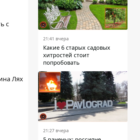
ь с
21:41 вчера
Какие 6 старых садовых
хитростей стоит
попробовать
ина Лях
,
21:27 вчера
5 раненых: россияне