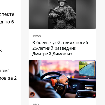
спекте
д по 6
15:58
В боевых действиях погиб
26-летний разведчик
х
Дмитрий Димов из
Никополя
ном"
ов за 2
15:21