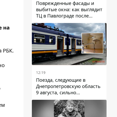
Поврежденные фасады и
выбитые окна: как выглядит
ТЦ в Павлограде после
удара дрона
е на
а
РБК
.
но
12:19
Поезда, следующие в
Днепропетровскую область
о
9 августа, сильно
задерживаются
ем