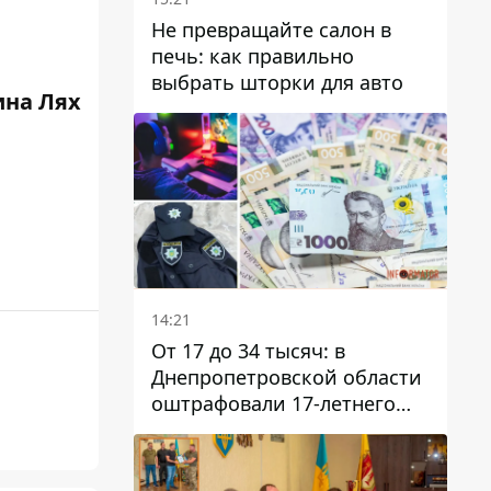
Не превращайте салон в
печь: как правильно
выбрать шторки для авто
ина Лях
14:21
От 17 до 34 тысяч: в
Днепропетровской области
оштрафовали 17-летнего
парня за развлекательный
стрим в полицейской
форме