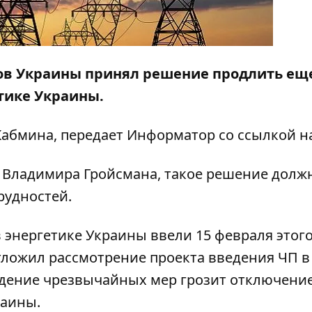
ров Украины принял решение продлить ещ
тике Украины.
Кабмина, передает
Информатор
со ссылкой н
 Владимира Гройсмана, такое решение долж
рудностей.
 энергетике Украины
ввели 15 февраля
этог
тложил рассмотрение
проекта введения ЧП в
ведение чрезвычайных мер грозит
отключени
раины.