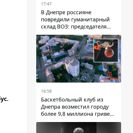
17:47
В Днепре россияне
повредили гуманитарный
склад ВОЗ: председателя
организации критикуют за
"неоднозначное"
сообщение
16:58
ус.
Баскетбольный клуб из
Днепра возместил городу
более 9,8 миллиона гривен
й
долга