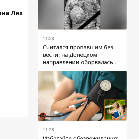
ина Лях
11:58
Считался пропавшим без
вести: на Донецком
направлении оборвалась
жизнь Анатолия Ткачука из
Днепропетровской области
11:28
Избегайте обезвоживания: