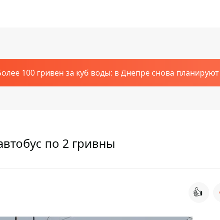
Более 100 гривен за куб воды: в Днепре снова планирую
автобус по 2 гривны
👍