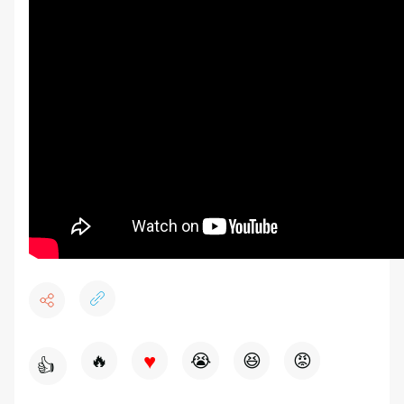
♥
🔥
😭
😆
😡
👍