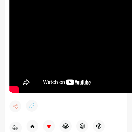
♥
🔥
😭
😆
😡
👍