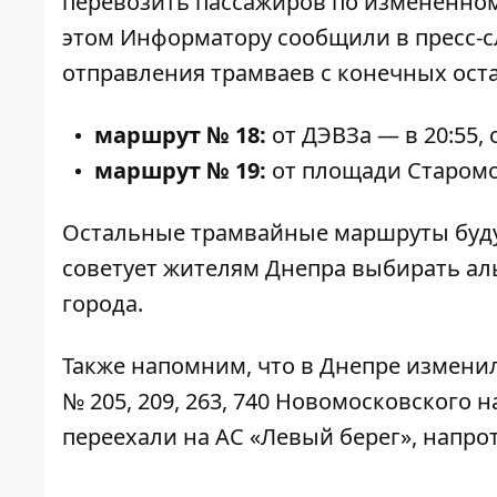
перевозить пассажиров по измененном
этом
Информатору
сообщили в пресс-с
отправления трамваев с конечных ост
маршрут № 18:
от ДЭВЗа — в 20:55, 
маршрут № 19:
от площади Старомос
Остальные трамвайные маршруты буду
советует жителям Днепра выбирать ал
города.
Также напомним, что
в Днепре измени
№ 205, 209, 263, 740 Новомосковского
переехали на АС «Левый берег», напро