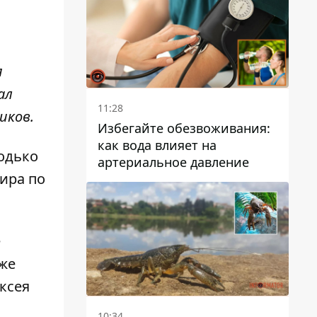
я
ал
11:28
иков.
Избегайте обезвоживания:
как вода влияет на
одько
артериальное давление
ира по
е
же
ксея
10:34