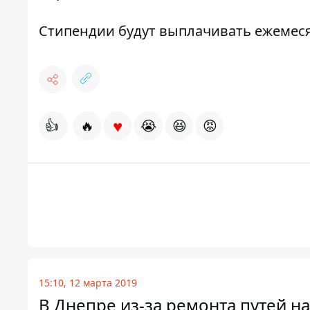
Стипендии будут выплачивать ежемес
♥
👍
🔥
😭
😆
😡
15:10, 12 марта 2019
В Днепре из-за ремонта путей н