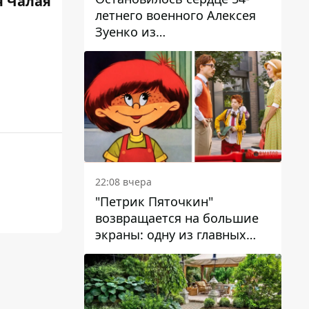
 Чалая
летнего военного Алексея
Зуенко из
Днепропетровской области
22:08 вчера
"Петрик Пяточкин"
возвращается на большие
экраны: одну из главных
ролей сыграет 9-летний
днепрянин Александр
Войтеховский