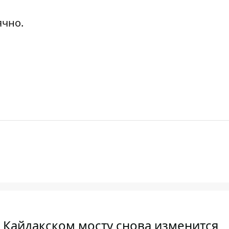
ячно.
а Кайдакском мосту снова изменится