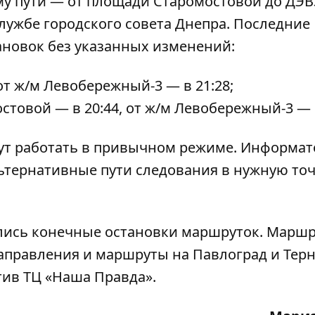
у пути — от площади Старомостовой до ДЭВ
лужбе городского совета Днепра. Последние
ановок без указанных изменений:
от ж/м Левобережный-3 — в 21:28;
товой — в 20:44, от ж/м Левобережный-3 — в
т работать в привычном режиме. Информат
ьтернативные пути следования в нужную точ
лись конечные остановки маршруток
. Марш
 направления и маршруты на Павлоград и Тер
тив ТЦ «Наша Правда».