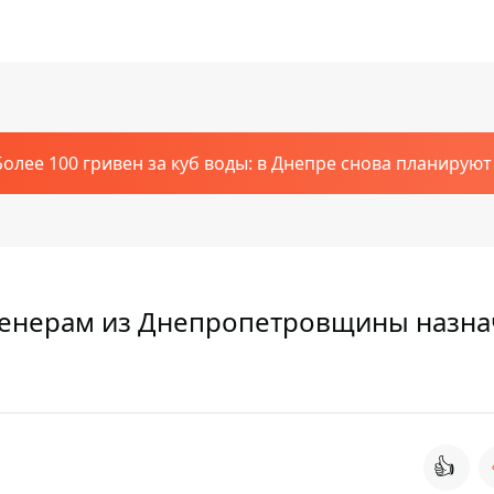
Более 100 гривен за куб воды: в Днепре снова планирую
ренерам из Днепропетровщины назн
👍