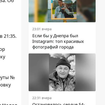
За. Об
23:01 вчера
Если бы у Днепра был
 21:35.
Instagram: топ красивых
фотографий города
ор
ку
руты №
новку
22:31 вчера
Остановилось сердце 54-