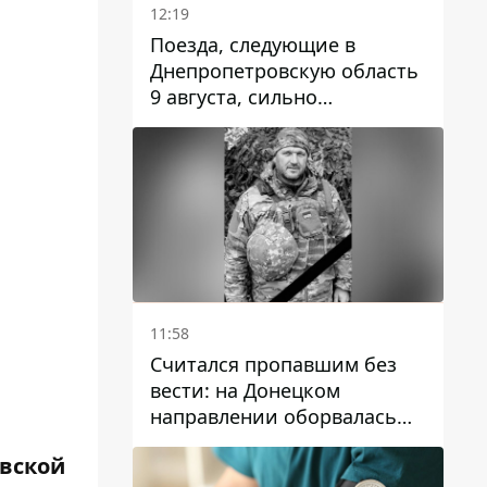
12:19
Поезда, следующие в
Днепропетровскую область
9 августа, сильно
задерживаются
11:58
Считался пропавшим без
вести: на Донецком
направлении оборвалась
жизнь Анатолия Ткачука из
овской
Днепропетровской области