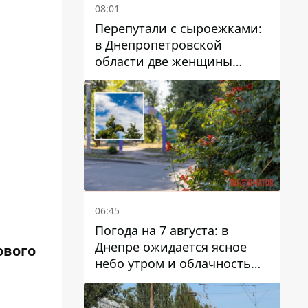
08:01
Перепутали с сыроежками:
в Днепропетровской
области две женщины
отравились грибами
06:45
Погода на 7 августа: в
Днепре ожидается ясное
ового
небо утром и облачность
после обеда