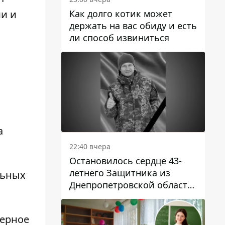
Как долго котик может
и и
держать на вас обиду и есть
ли способ извиниться
а
22:40 вчера
Остановилось сердце 43-
летнего Защитника из
льных
Днепропетровской области
Евгения Зинченко
верное