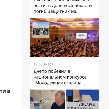
вести: в Донецкой области
погиб Защитник из
Каменского Антон
Красовский
19:30 вчера
Днепр победил в
национальном конкурсе
"Молодежная столица
Украины – 2026"
ти в