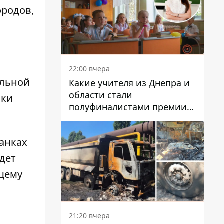
ородов,
22:00 вчера
альной
Какие учителя из Днепра и
области стали
ики
полуфиналистами премии
Global Teacher Prize Ukraine
2026
анках
удет
ющему
21:20 вчера