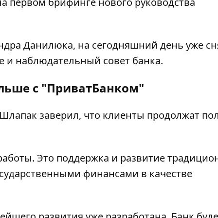
на первом брифинге нового руководства
дра Данилюка, на сегодняшний день уже сн
 и наблюдательный совет банка.
альше с "ПриватБанком"
Шлапак заверил, что клиенты продолжат по
 работы. Это поддержка и развитие традици
государственными финансами в качестве
нейшего развития уже разработана. Банк буд