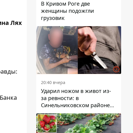
В Кривом Роге две
женщины подожгли
грузовик
ина Лях
равды:
20:40 вчера
Ударил ножом в живот из-
тБанка
за ревности: в
Синельниковском районе
задержали 49-летнего
мужчину за убийство