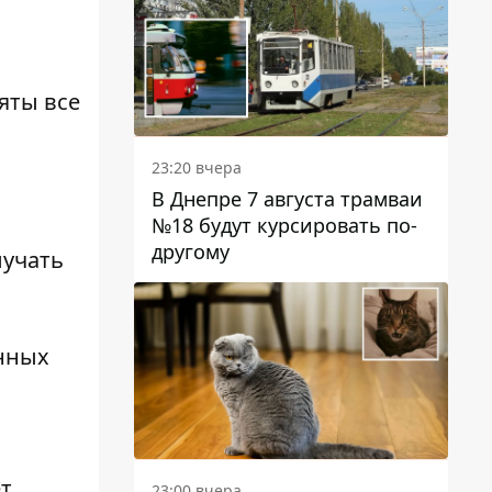
яты все
23:20 вчера
В Днепре 7 августа трамваи
№18 будут курсировать по-
другому
лучать
онных
ет
23:00 вчера