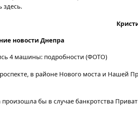
ть
здесь.
Крист
дние
новости Днепра
ись 4 машины: подробности (ФОТО)
оспекте, в районе Нового моста и Нашей П
фа произошла бы в случае банкротства Прива