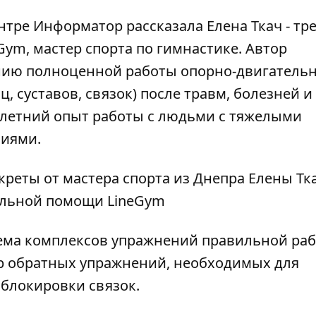
ентре
Информатор
рассказала Елена Ткач - тр
eGym
, мастер спорта по гимнастике. Автор
нию полноценной работы опорно-двигатель
, суставов, связок) после травм, болезней и
0-летний опыт работы с людьми с тяжелыми
ниями.
тельной помощи LineGym
стема комплексов упражнений правильной ра
ор обратных упражнений, необходимых для
блокировки связок.