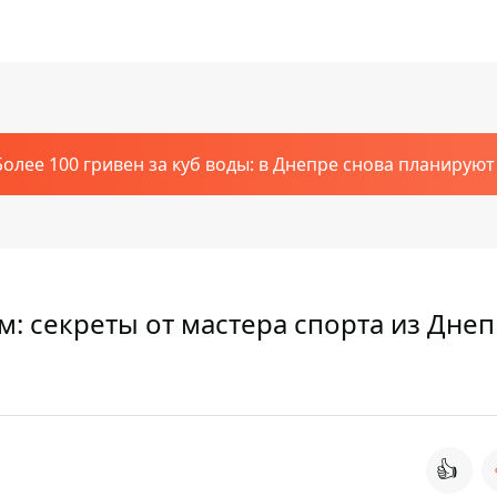
Более 100 гривен за куб воды: в Днепре снова планирую
м: секреты от мастера спорта из Дне
👍