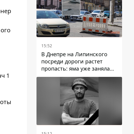
енер
ного
15:52
В Днепре на Липинского
посреди дороги растет
пропасть: яма уже заняла
полосу движения
боты
15:12