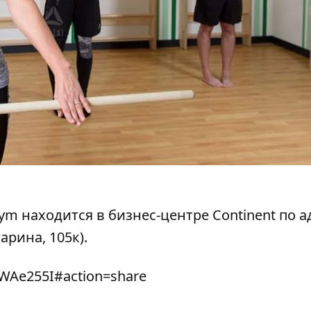
Gym
находится в бизнес-центре Continent по а
арина, 105к).
WAe255I#action=share