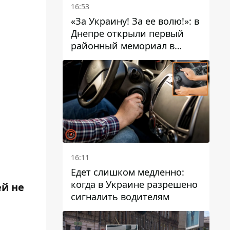
16:53
«За Украину! За ее волю!»: в
Днепре открыли первый
районный мемориал в
честь погибших
Защитников
16:11
Едет слишком медленно:
когда в Украине разрешено
ей не
сигналить водителям