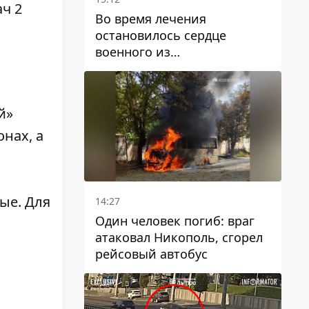
Во время лечения
остановилось сердце
военного из
Днепропетровской области
Ростислава Лупашко
й»
нах, а
ые. Для
14:27
Один человек погиб: враг
атаковал Никополь, сгорел
рейсовый автобус