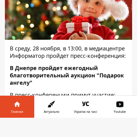
В среду, 28 ноября, в 13:00, в медиацентре
Информатор пройдет пресс-конференция:
В Днепре пройдет ежегодный
благотворительный аукцион "Подарок
ангелу"
В пресс-конференции примут участие:
Владимир Гарькавый - основатель БФ
Главная
Актуально
Україна на часі
Youtube
имени В. Гарькавого;
Информатор в
Елена Андриевская - представитель БФ
Скачать
телефоне
👉
имени В. Гарькавого.