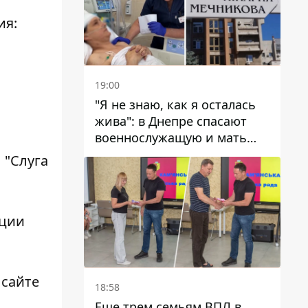
ия:
19:00
"Я не знаю, как я осталась
жива": в Днепре спасают
военнослужащую и мать
четверых детей, которую
 "Слуга
ранил КАБ
кции
 сайте
18:58
Еще трем семьям ВПЛ в