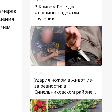
В Кривом Роге две
 через
женщины подожгли
грузовик
ещения
 чем
20:40
Ударил ножом в живот из-
за ревности: в
Синельниковском районе
задержали 49-летнего
мужчину за убийство