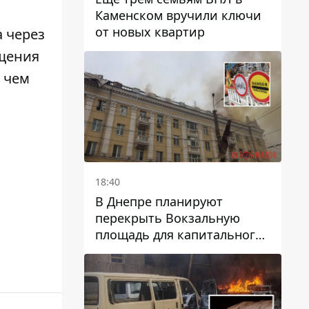
Каменском вручили ключи
от новых квартир
 через
ещения
 чем
18:40
В Днепре планируют
перекрыть Вокзальную
площадь для капитального
ремонта дома, в который
попала вражеская ракета:
какие сроки