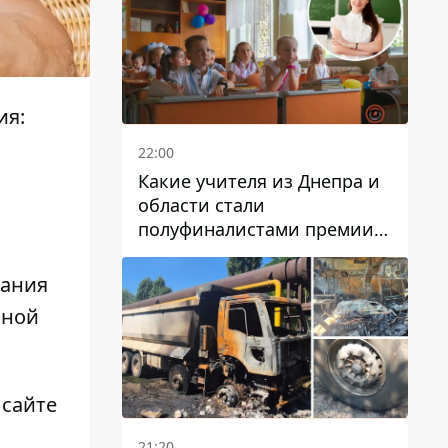
ия:
22:00
Какие учителя из Днепра и
области стали
полуфиналистами премии
Global Teacher Prize Ukraine
2026
зания
чной
 сайте
21:20