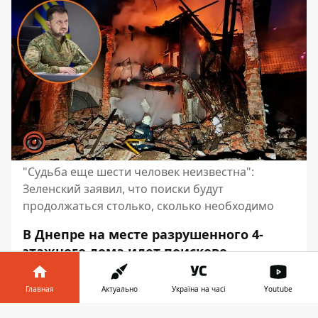
"Судьба еще шести человек неизвестна":
Зеленский заявил, что поиски будут
продолжаться столько, сколько необходимо
В Днепре на месте разрушенного 4-
этажного дома идет поисково-
спасательная операция. Враг унес
жизни 9 человек, среди них – ребенок.
Главная
Актуально
Україна на часі
Youtube
Еще 35 получили ранения. Судьба еще