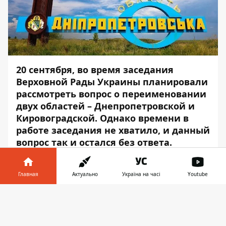
20 сентября, во время заседания
Верховной Рады Украины планировали
рассмотреть вопрос о переименовании
двух областей – Днепропетровской и
Кировоградской. Однако времени в
работе заседания не хватило, и данный
вопрос так и остался без ответа.
Информатор
запустил опрос:
что думают
по поводу переименования жители
Главная
Актуально
Україна на часі
Youtube
Днепра?
Результат - как и всегда -
Информатор в
интересный и весьма неожиданный.
Скачать
телефоне
👉
Жители Днепра голосовали активно. В