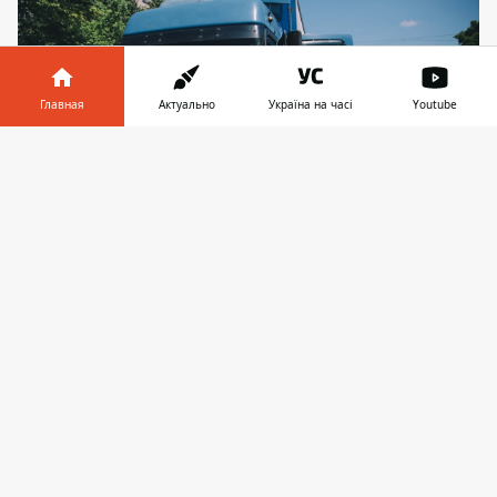
Главная
Актуально
Україна на часі
Youtube
Информатор в
Скачать
телефоне
👉
Грузовик
♥
🔥
😭
😆
😡
👍