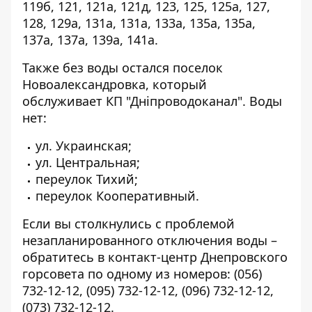
119б, 121, 121а, 121д, 123, 125, 125а, 127,
128, 129а, 131а, 131а, 133а, 135а, 135а,
137а, 137а, 139а, 141а.
Также без воды остался поселок
Новоалександровка, который
обслуживает КП "Дніпроводоканал". Воды
нет:
ул. Украинская;
ул. Центральная;
переулок Тихий;
переулок Кооперативный.
Если вы столкнулись с проблемой
незапланированного отключения воды –
обратитесь в контакт-центр Днепровского
горсовета по одному из номеров:
(056)
732-12-12
,
(095) 732-12-12
,
(096) 732-12-12
,
(073) 732-12-12
.