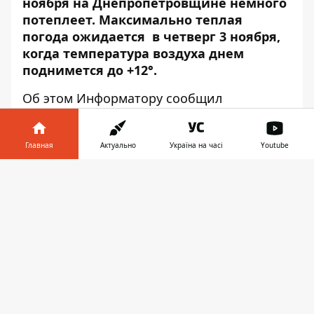
ноября на Днепропетровщине немного
потеплеет. Максимально теплая
погода ожидается в четверг 3 ноября,
когда температура воздуха днем
поднимется до +12°.
Об этом
Информатору
сообщил
начальник Днепропетровского
регионального центра по
гидрометеорологии Василий Гринчак.
Главная
Актуально
Україна на часі
Youtube
Информатор в
Скачать
телефоне
👉
«Прогноз погоды на Днепропетровщине
на 1 ноября 2016: Облачная погода.
Временами небольшие осадки в виде
дождя и мокрого снега. Ветер северо-
восточный, 7-12 м/с. Температура воздуха
по области ночью от 3° мороза до 2°