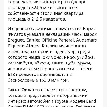
короне» является квартира в Днепре
площадью 824,5 м кв. Также в ее
собственности столичная квартира
площадью 212,5 квадратов.
Из ценного движимого имущества Борис
Филатов указал в декларации часы марок
Breguet, Cartier, Officine Panerai, Audemars
Piguet и Atmos. Коллекция японского
искусства, которой владеет мэр, среди
которого нэцкэ, окимоно, инро, укийо-э,
кагамибута, айкути, танто, цуба, уруси,
японские ламинарные доспехи — всего
618 предметов оцениваются в
баснословные 163,8 млн грн.
Также Филатов владеет транспортом,
который представляет исторический
интерес: автомобили Toyota модели Land
Cruizer FJ140 1963 года выпуска, DeLorean