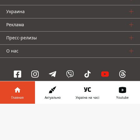
Украина
Реклама
Пресс-релизы
О нас
Информатор проекты
Главная
Актуально
Україна на часі
Youtube
Информатор
Информатор
Информатор
Информатор в
Скачать
Украина
Киев
Авто
телефоне
👉
© 2016-2026 Informator