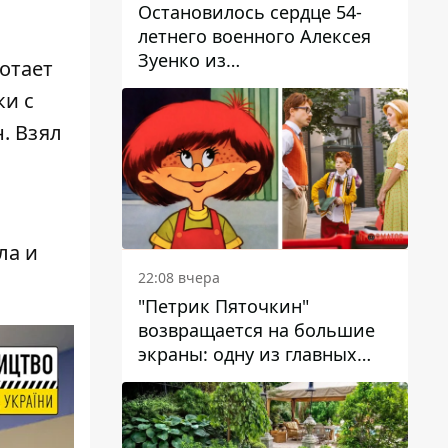
Остановилось сердце 54-
летнего военного Алексея
Зуенко из
отает
Днепропетровской области
ки с
. Взял
ла и
22:08 вчера
"Петрик Пяточкин"
возвращается на большие
экраны: одну из главных
ролей сыграет 9-летний
днепрянин Александр
Войтеховский