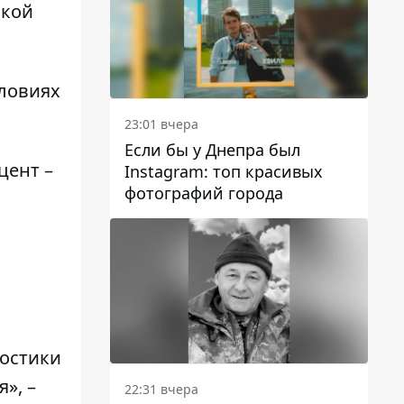
ской
словиях
23:01 вчера
Если бы у Днепра был
цент –
Instagram: топ красивых
фотографий города
остики
», –
22:31 вчера