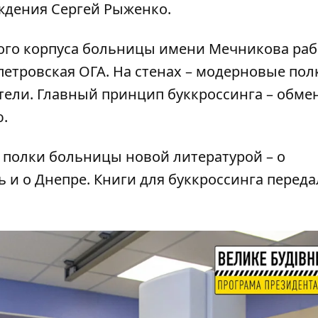
ждения Сергей Рыженко.
кого корпуса больницы имени Мечникова раб
петровская ОГА. На стенах – модерновые пол
тели. Главный принцип буккроссинга – обмен
ю.
полки больницы новой литературой – о
 и о Днепре. Книги для буккроссинга переда