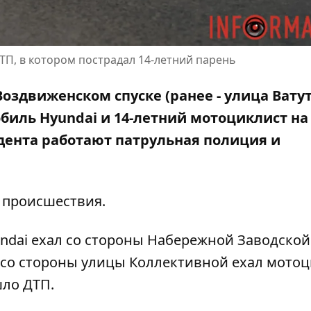
ТП, в котором пострадал 14-летний парень
Воздвиженском спуске (ранее - улица Вату
иль Hyundai и 14-летний мотоциклист на
идента работают патрульная полиция и
 происшествия.
dai ехал со стороны Набережной Заводской
т со стороны улицы Коллективной ехал мото
шло ДТП.