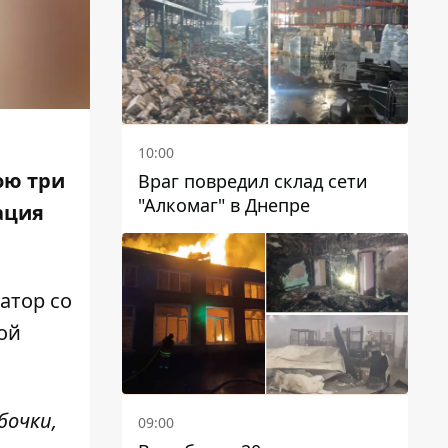
чиновников
10:00
ою три
Враг повредил склад сети
"Алкомаг" в Днепре
ация
атор со
ой
бочки,
09:00