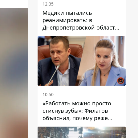
12:35
Медики пытались
реанимировать: в
Днепропетровской области
двухлетний мальчик утонул
в бассейне
10:50
«Работать можно просто
стиснув зубы»: Филатов
объяснил, почему реже
пишет в соцсетях и
раскритиковал медийность