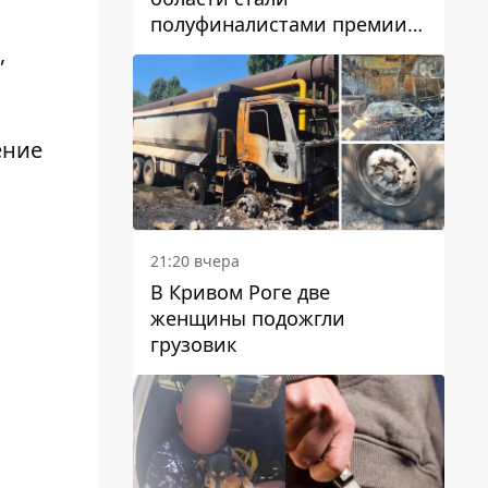
полуфиналистами премии
Global Teacher Prize Ukraine
,
2026
ение
21:20 вчера
В Кривом Роге две
женщины подожгли
грузовик