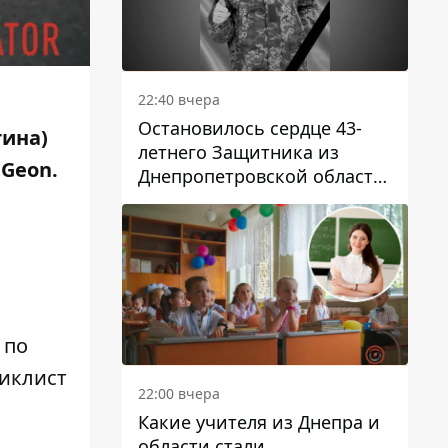
22:40 вчера
Остановилось сердце 43-
тина)
летнего Защитника из
 Geon.
Днепропетровской области
Евгения Зинченко
 по
циклист
22:00 вчера
Какие учителя из Днепра и
области стали