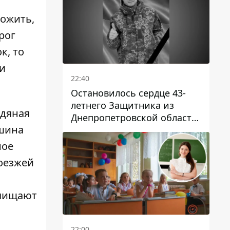
ложить,
рог
к, то
 и
22:40
Остановилось сердце 43-
летнего Защитника из
едяная
Днепропетровской области
ашина
Евгения Зинченко
ное
оезжей
очищают
22:00