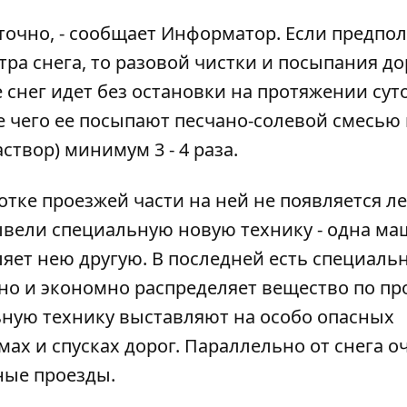
точно, - сообщает
Информатор
. Если предпо
тра снега, то разовой чистки и посыпания до
 снег идет без остановки на протяжении суто
е чего ее посыпают песчано-солевой смесью
твор) минимум 3 - 4 раза.
аботке проезжей части на ней не появляется л
вывели специальную новую технику - одна м
ляет нею другую. В последней есть специаль
но и экономно распределяет вещество по пр
ьную технику выставляют на особо опасных
емах и спусках дорог. Параллельно от снега 
ные проезды.