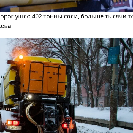
 дорог ушло 402 тонны соли, больше тысячи т
сева