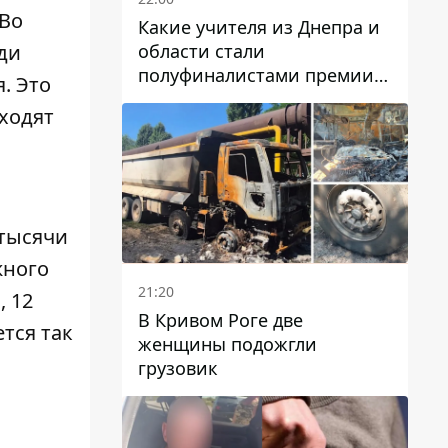
 Во
Какие учителя из Днепра и
области стали
ди
полуфиналистами премии
. Это
Global Teacher Prize Ukraine
 ходят
2026
 тысячи
жного
21:20
, 12
В Кривом Роге две
ется так
женщины подожгли
грузовик