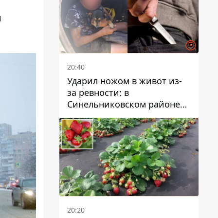
и
20:40
Ударил ножом в живот из-
за ревности: в
Синельниковском районе
задержали 49-летнего
мужчину за убийство
20:20