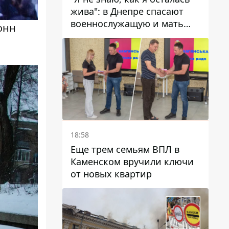
жива": в Днепре спасают
военнослужащую и мать
онн
четверых детей, которую
ранил КАБ
18:58
Еще трем семьям ВПЛ в
Каменском вручили ключи
от новых квартир