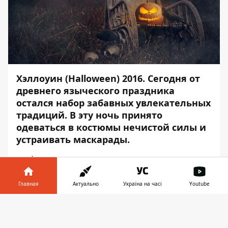
Хэллоуин (Halloween) 2016. Сегодня от
древнего языческого праздника
остался набор забавных увлекательных
традиций. В эту ночь принято
одеваться в костюмы нечистой силы и
устраивать маскарады.
Информатор
расскажет о традициях и
историях Хэллоуина, который отмечают в
ночь с 31 октября на 1 ноября.
Главная
Актуально
Україна на часі
Youtube
Традиции праздника
Информатор в
Скачать
телефоне
👉
Согласитесь, не часто у вас есть шанс