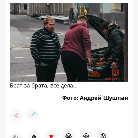
Брат за брата, все дела...
Фото: Андрей Шушпан
♥
🔥
😭
😆
😡
👍