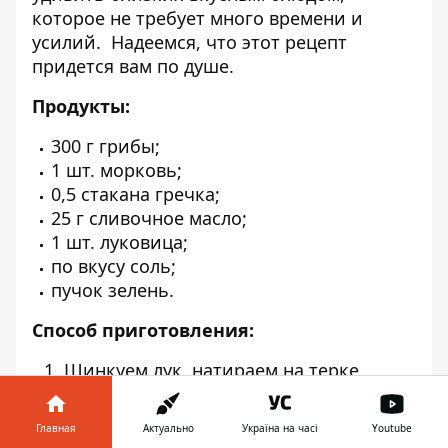
которое не требует много времени и
усилий. Надеемся, что этот рецепт
придется вам по душе.
Продукты:
300 г грибы;
1 шт. морковь;
0,5 стакана гречка;
25 г сливочное масло;
1 шт. луковица;
по вкусу соль;
пучок зелень.
Способ приготовления:
Шинкуем лук, натираем на терке
морковь. Обжариваем их минут 5 на
растительном масле до мягкости при
Главная
Актуально
Україна на часі
Youtube
средней температуре.