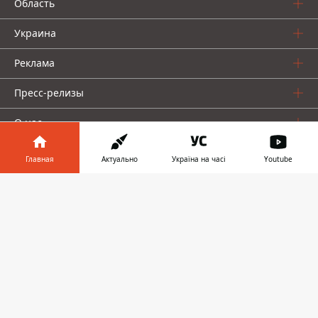
Область
Украина
Реклама
Пресс-релизы
О нас
Главная
Актуально
Україна на часі
Youtube
Информатор в
Скачать
телефоне
👉
Информатор проекты
Информатор
Информатор
Информатор
Украина
Киев
Авто
© 2016-2026 Informator